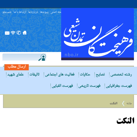
صفحه اصلی
پیوندها
درباره ما
ارتباط با ما
جستجو
ارسال مطلب
رشته تخصصی
نصایح
حکایات
فعالیت های اجتماعی
تالیفات
علمای شهید
فهرست جغرافیایی
فهرست تاریخی
فهرست الفبایی
خانه
النکت
النکت