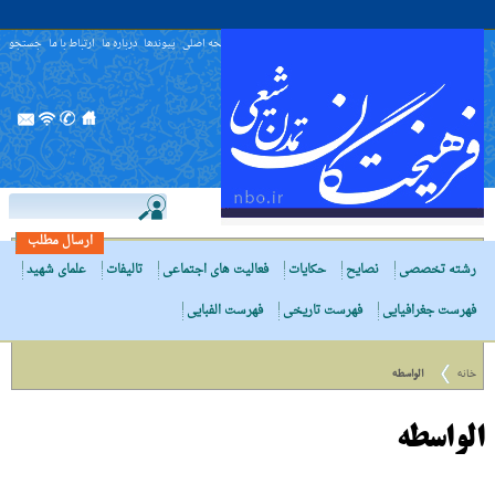
صفحه اصلی
پیوندها
درباره ما
ارتباط با ما
جستجو
ارسال مطلب
رشته تخصصی
نصایح
حکایات
فعالیت های اجتماعی
تالیفات
علمای شهید
فهرست جغرافیایی
فهرست تاریخی
فهرست الفبایی
خانه
الواسطه
الواسطه