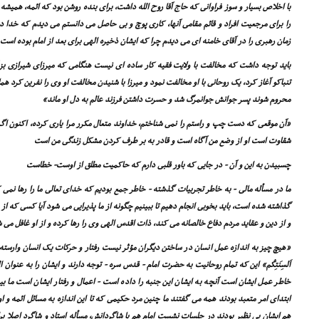
با اخلاص بسیار و سوز فراوانى که حاج آقا روح الله داشت، براى بنده روشن بود که ائمه، همیشه 
را براى مرجعیت افراد و قائم مقامى آنها، کارى پوچ و بى حاصل مى دانستم مى دیدم که خدا در
زمان رهبرى را در آقاى خامنه اى مى دیدم چرا که ایشان ذخیره الهى براى بعد از امام بوده است ب
باید توجه داشت که مخالفت با ولایت فقیه کار ساده اى نیست هنگامى که میرزاى شیرازى بزرگ
تنباکو آغاز کرد، یک روحانى با او مخالفت نمود و میرزا با شنیدن مخالفت او وى را نفرین کرد 
محروم شوند پسر جوانش جوانمرگ شد و حسرت داشتن فرزند عالم به دل او ماند»
«آن موقعى که دست چپ و راستم را نمى شناختم، خداوند متعال مکرر مرا یارى کرده، اکنون اگر
شقاوت است او از وضع من آگاه است و قادر به بر طرف کردن مشکل زندگى من است
چسبیدن به این و آن - در جایى که باور قلبى دارم که حاکمیت مطلق از اوست- خطاست
ما در مسأله مالى - به خاطر تجربیات گذشته - خاطر جمع بودیم که خداى تعالى ما را رها نمى
گذاشته شده است، باید بخوبى انجام دهیم تا ببینیم چگونه از ما پذیرایى مى شود آیا کسى که از
و از دین و عقاید مردم دفاع خالصانه مى کند، ذات اقدس الهى وى را رها کرده و از او غافل مى 
«هیچ چیز به اندازه عمل انسان در ساختن دیگران مؤثر نیست رفتار و حرکات یک انسان وارسته تبلیغ 
اَلسِنَتِکُم» این که تمام روحانیت به حضرت امام - قدس سره - توجه دارند و ایشان را به عنوان 
خاطر عمل ایشان است آنچه به ایشان این جنبه را داده است - اعمال و رفتار ایشان است ما ب
ابتداى امر متعبد بودند همه مى گفتند ما چنین مرد حکیمى که تا این اندازه به مسائل ائمه و او
هم ایشان بى نظیر بودند در جلسات نشست امام هم با شاگردانش، مسأله استاد و شاگرد اصلا 