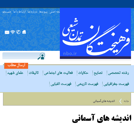
صفحه اصلی
پیوندها
درباره ما
ارتباط با ما
جستجو
ارسال مطلب
رشته تخصصی
نصایح
حکایات
فعالیت های اجتماعی
تالیفات
علمای شهید
فهرست جغرافیایی
فهرست تاریخی
فهرست الفبایی
خانه
اندیشه هاى آسمانى
اندیشه هاى آسمانى