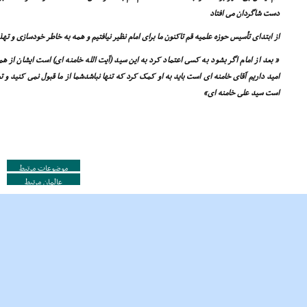
دست شاگردان مى افتاد
از ابتداى تأسیس حوزه علمیه قم تاکنون ما براى امام نظیر نیافتیم و همه به خاطر خودسازى و ت
« بعد از امام اگر بشود به کسى اعتماد کرد به این سید (آیت الله خامنه اى) است ایشان از هم
امید داریم آقاى خامنه اى است باید به او کمک کرد که تنها نباشدشما از ما قبول نمى کنید 
است سید على خامنه اى»
موضوعات مرتبط
عالمان مرتبط