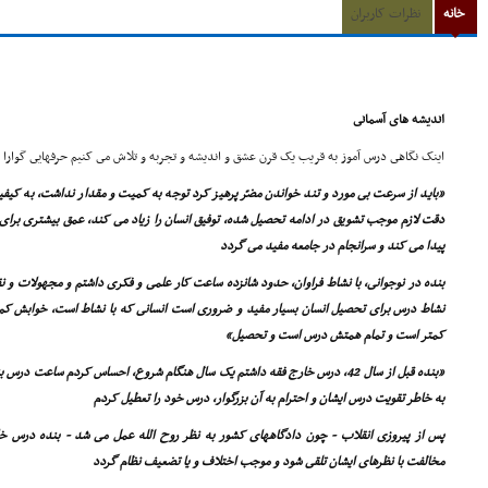
خانه
نظرات کاربران
اندیشه هاى آسمانى
اینک نگاهى درس آموز به قریب یک قرن عشق و اندیشه و تجربه و تلاش مى کنیم حرفهایى گوارا از
«باید از سرعت بى مورد و تند خواندن مضرّ پرهیز کرد توجه به کمیت و مقدار نداشت، به ک
دقت لازم موجب تشویق در ادامه تحصیل شده، توفیق انسان را زیاد مى کند، عمق بیشترى برا
پیدا مى کند و سرانجام در جامعه مفید مى گردد
بنده در نوجوانى، با نشاط فراوان، حدود شانزده ساعت کار علمى و فکرى داشتم و مجهولات و نق
نشاط درس براى تحصیل انسان بسیار مفید و ضرورى است انسانى که با نشاط است، خوابش ک
کمتر است و تمام همتش درس است و تحصیل»
«بنده قبل از سال 42، درس خارج فقه داشتم یک سال هنگام شروع، احساس کردم ساعت درس بنده با درس آقا روح الله
به خاطر تقویت درس ایشان و احترام به آن بزرگوار، درس خود را تعطیل کردم
پس از پیروزى انقلاب - چون دادگاههاى کشور به نظر روح الله عمل مى شد - بنده درس خار
مخالفت با نظرهاى ایشان تلقى شود و موجب اختلاف و یا تضعیف نظام گردد