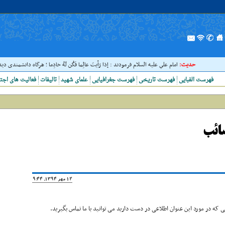
حدیث:
امام علي عليه السلام فرمودند : إذا رَأيتَ عالِما فَکُن لَهُ خادِما ؛ هرگاه دانشمندى ديدى، 
فهرست الفبایی
فهرست تاریخی
فهرست جغرافیایی
علمای شهید
تالیفات
فعالیت های اجت
صائب
12 مهر 1394, 19:44
که در مورد این عنوان اطلاعی در دست دارید می توانید با ما تماس بگیرید.