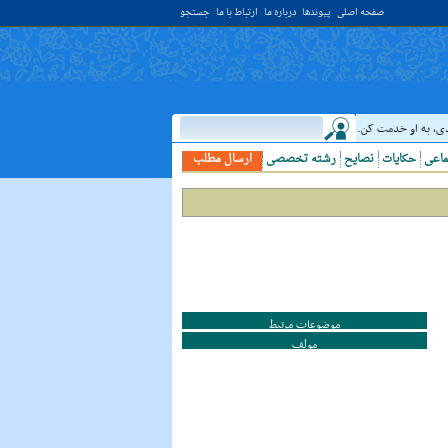
صفحه اصلی
پیوندها
درباره ما
ارتباط با ما
جستجو
به او خدمت کن. ( غررالحکم ح ۴۰۴۴ )
حدیث:
امام علي (عليه السلام) فرمودند: النَّظ
ماعی
حکایات
نصایح
رشته تخصصی
ارسال مطلب
موضوعات مرتبط
مولف