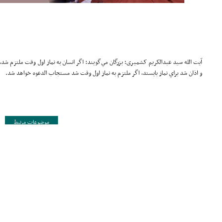
آیت الله سید عبدالکریم کشمیری: بزرگان مي‌گويند: اگر انسان به نماز اول وقت ملتزم شد، به 
و اذان شد براي نماز بايستد، اگر ملتزم به نماز اول وقت شد مستجاب الدعوه خواهد شد.
موضوعات مرتبط