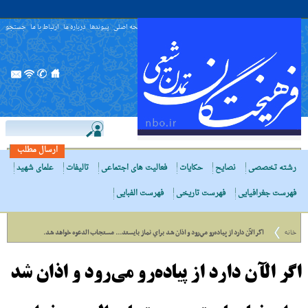
صفحه اصلی
پیوندها
درباره ما
ارتباط با ما
جستجو
ارسال مطلب
رشته تخصصی
نصایح
حکایات
فعالیت های اجتماعی
تالیفات
علمای شهید
فهرست جغرافیایی
فهرست تاریخی
فهرست الفبایی
خانه
اگر الآن دارد از پياده‌رو مي‌رود و اذان شد براي نماز بايستد... مستجاب الدعوه خواهد شد.
اگر الآن دارد از پياده‌رو مي‌رود و اذان شد