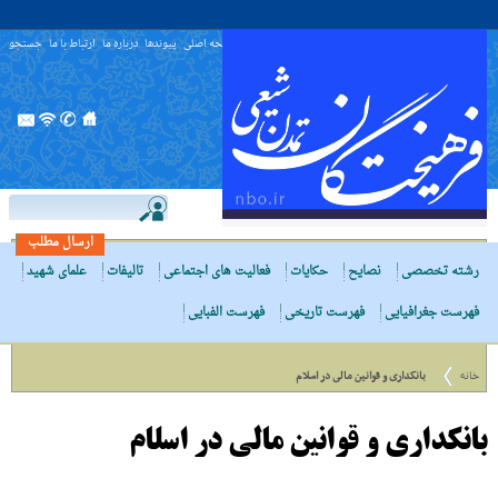
صفحه اصلی
پیوندها
درباره ما
ارتباط با ما
جستجو
ارسال مطلب
رشته تخصصی
نصایح
حکایات
فعالیت های اجتماعی
تالیفات
علمای شهید
فهرست جغرافیایی
فهرست تاریخی
فهرست الفبایی
خانه
بانکدارى و قوانین مالى در اسلام
بانکدارى و قوانین مالى در اسلام