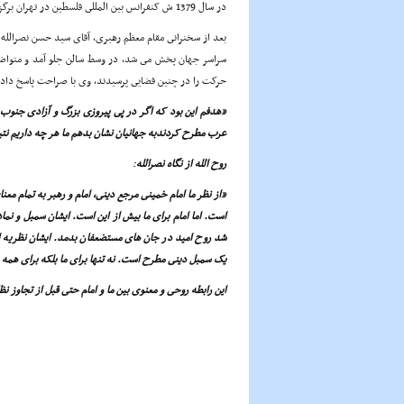
در سال 1379 ش کنفرانس بین المللى فلسطین در تهران برگزار شد.
بعد از سخنرانى مقام معظم رهبرى، آقاى سید حسن نصرالله د
سراسر جهان پخش مى شد، در وسط سالن جلو آمد و متواضعان
حرکت را در چنین فضایى پرسیدند، وى با صراحت پاسخ داد:
«هدفم این بود که اگر در پى پیروزى بزرگ و آزادى جنوب لب
عرب مطرح کردندبه جهانیان نشان بدهم ما هر چه داریم نتی
روح الله از نگاه نصرالله
:
«از نظر ما امام خمینى مرجع دینى، امام و رهبر به تمام م
است. اما امام براى ما بیش از این است. ایشان سمبل و نم
شد روح امید در جان هاى مستضعفان بدمد. ایشان نظریه اراد
یک سمبل دینى مطرح است. نه تنها براى ما بلکه براى هم
این رابطه روحى و معنوى بین ما و امام حتى قبل از تجاوز نظامى اسرائیل در