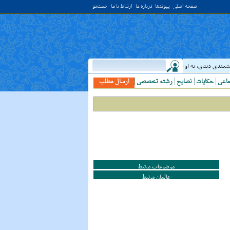
صفحه اصلی
پیوندها
درباره ما
ارتباط با ما
جستجو
شمندى ديدى، به او خدمت کن. ( غررالحکم ح ۴۰۴۴ )
حدیث:
امام علي (عليه السلام) فرمود
ماعی
حکایات
نصایح
رشته تخصصی
ارسال مطلب
موضوعات مرتبط
عالمان مرتبط