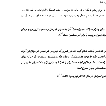
ر برابر چشم همگان و در حالى که مراسم از دهها ایستگاه تلویزیونى به طور زنده در
ه بر دستان مقام معظم رهبرى بوسه زد. بعد از آن در مصاحبه اى از او دلیل این
[21]
نان و فرار ذلیلانه صهیونیستها
مرا به عنوان قهرمان و محبوب ترین چهره جهان
[22]
جه پیروى و پیوند با ولى امر مسلمین است
.»
عناى کلمه مى باشد. همان گونه که هر رهبر بزرگ دینى در هر کیشى در جهان این گونه
اد انقلاب علیه طاغوت ها، مستکبران و نظام هاى استبدادى است. به طورى که موفق
ه ملت ها در مقابل اراده مستکبران را احیا کرد. بدین ترتیب امام براى ما بیش از
ه مستضعفان جهان مطرح است.
[23]
 سال 1982م نیز وجود داشت
.»