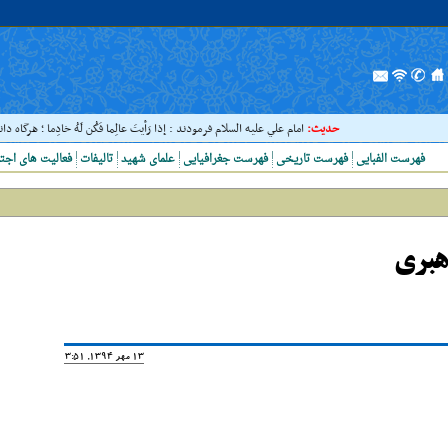
حدیث:
امام علي عليه السلام فرمودند : إذا رَأيتَ عالِما فَکُن لَهُ خادِما ؛ هرگاه دان
فهرست الفبایی
فهرست تاریخی
فهرست جغرافیایی
علمای شهید
تالیفات
فعالیت های اجت
هبرى
13 مهر 1394, 13:51