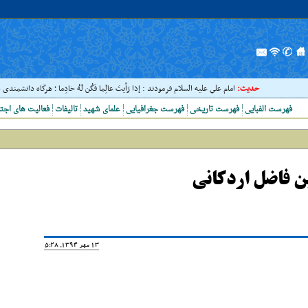
حدیث:
امام علي عليه السلام فرمودند : إذا رَأيتَ عالِما فَکُن لَهُ خادِما ؛ هرگاه دانشمندى ديد
فهرست الفبایی
فهرست تاریخی
فهرست جغرافیایی
علمای شهید
تالیفات
فعالیت های اجت
ین فاضل اردکانی
13 مهر 1394, 15:28