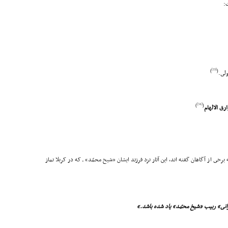
:
[33]
)
(
لى.
[34]
)
(
برخى از آگاهان گفته اند، این آثار نزد فرزند ایشان «شیخ محمّد» ـ که در کربلا نماز
هرانى» ربیب «شیخ محمّد» یاد شده باشد.»