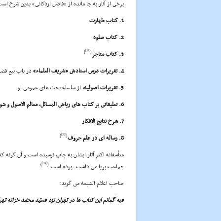
برخى از آثار به جا مانده از «فاضل اردکانى» بدین شرح است
1. کتاب طهارت
2. کتاب صلوة
[32]
)
(
3. کتاب متاجر
4. تقریرات درس استادش «شریف العلماء»
در باب بیع فضو
5. تقریرات اصولیه،
از سلسله بحث هاى عمومى او.
6. تعلیقاتى بر کتاب هاى ریاض المسائل، معالم الاصول و شوارق الالهام
7. شرح نتایج الافکار
[35]
)
(
8. رساله اى در علم حروف
متأسفانه اکثر آثار ایشان به چاپ نرسیده است و آن گونه که 
[36]
)
(
جماعت برپا مى داشت ـ بوده است.
صاحب اعلام الشیعة مى گوید:
«به گمانم این کتاب ها در تهران نزد «سیّد محمّد خزانه ت