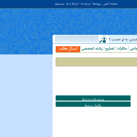
صفحه اصلی
پیوندها
درباره ما
ارتباط با ما
جستجو
ى، به او خدمت کن. ( غررالحکم ح ۴۰۴۴ )
حدیث:
امام علي (عليه السلام) فرمودند: النّ
ماعی
حکایات
نصایح
رشته تخصصی
ارسال مطلب
موضوعات مرتبط
عالمان مرتبط