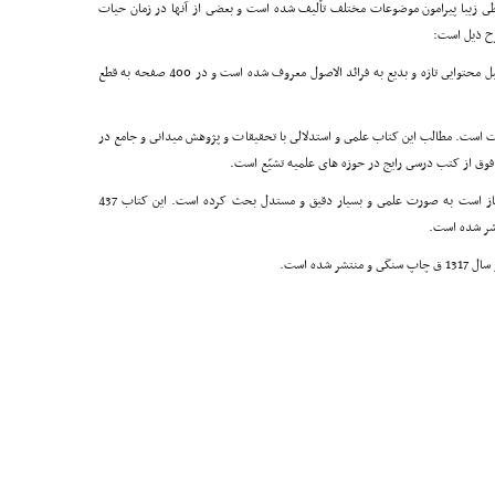
 خطى زیبا پیرامون موضوعات مختلف تألیف شده است و بعضى از آنها در زمان حیات
ح ذیل است:
1 ـ کتاب رسائل. این کتاب در علم اصول فقه است و به دلیل محتوایى تازه و بدیع به فرائد الاصول معروف شده است و در 400 صفحه به قطع
 است. مطالب این کتاب علمى و استدلالى با تحقیقات و پژوهش میدانى و جامع در
ر فوق از کتب درسى رایج در حوزه هاى علمیه تشیّع است.
3 ـ کتاب الصلاة این اثر گرانسنگ ـ که در مورد مسائل نماز است به صورت علمى و بسیار دقیق و مستدل بحث کرده است. این کتاب 437