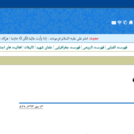
حدیث:
امام علي عليه السلام فرمودند : إذا رَأيتَ عالِما فَکُن لَهُ خادِما ؛ هرگاه 
فهرست الفبایی
فهرست تاریخی
فهرست جغرافیایی
علمای شهید
تالیفات
فعالیت های اجت
13 مهر 1394, 15:28