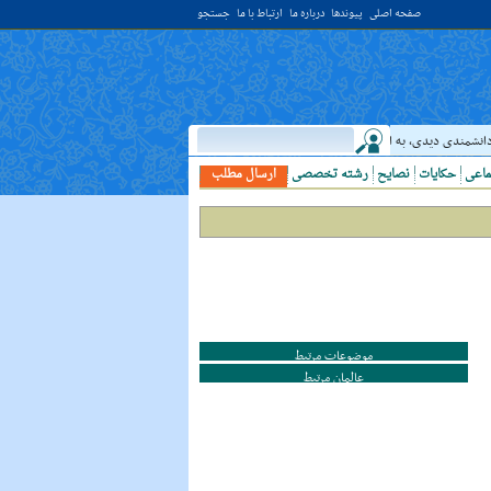
صفحه اصلی
پیوندها
درباره ما
ارتباط با ما
جستجو
دانشمندى ديدى، به او خدمت کن. ( غررالحکم ح ۴۰۴۴ )
حدیث:
امام علي (عليه السلام) فر
ماعی
حکایات
نصایح
رشته تخصصی
ارسال مطلب
موضوعات مرتبط
عالمان مرتبط