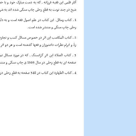
آثار قلمى این فقیه فرزانه ـ که به دست مبارک خود و با
شیخ در چند نوبت به قطع رحلى چاپ سنگى شده اند به شر
رحلى چاپ سنگى و منتشر شده است.
2 ـ کتاب المکاسب این اثر در خصوص مسائل کسب و تجارت
ردّ و ابرام نظرات دانشوران و فقها گذشته است و هر دو اث
صفحه اى به قطع رحلى در سال 1305 ق چاپ سنگى و منتشر شده است.
4 ـ کتاب الطهارة این کتاب در 548 صفحه به قطع رحلى در سال 1317 ق چاپ سنگى و منتشر شده است.