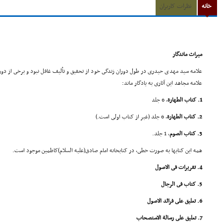
خانه
نظرات کاربران
میراث ماندگار
علامه سید مهدى حیدرى در طول دوران زندگى خود از تحقیق و تألیف غافل نبود و برخى از دورا
علامه مجاهد این آثارى به یادگار ماند:
1. کتاب الطهارة
، 6 جلد
2. کتاب الطهارة
، 6 جلد (غیر از کتاب اولى است.)
3. کتاب الصوم
، 1 جلد.
همه این کتابها به صورت خطى، در کتابخانه امام صادق(علیه السلام)کاظمین موجود است.
4. تقریرات فى الاصول
5. کتاب فى الرجال
6. تعلیق على فرائد الاصول
7. تعلیق على رسالة الاستصحاب