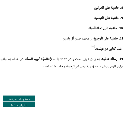
8. حاشیة على القوانین
9. حاشیة على التبصرة
10. حاشیة على نجاة العباد
11. حاشیة على الوجیزة
از محمدحسن آل یاسین
[36]
,
12. کتابى در هیئت.
13. رساله عملیه،
به زبان عربى است و در 1327 با نام
زادالعباد لیوم المعاد
در بغداد به چاپ 
براى فارسى زبان ها به زبان فارسى نیز ترجمه و چاپ شده است
موضوعات مرتبط
عالمان مرتبط