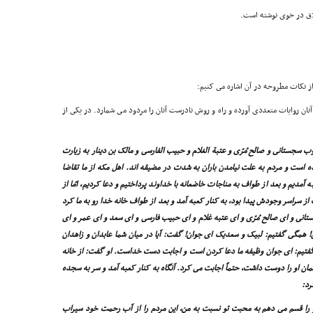
 از نکات مطروحه در آن اشاره مى کنیم:
ان روایات متعددى آورده و راه و روش نادرست آنان را مردود مى شمارد. در یکى از
وب سجستانى و صالح مُرّى و عتبة الغلام و حبیب الفارسى و مالک بن دینار به زیارت
 است و مردم به علت نیامدن باران به شدت در مضیقه اند. اهل مکه از ما تقاضا
 آمدیم و بعد از طواف به مناجات خاضعانه با خداوند پرداختیم و دعا کردیم، امّا از
 سراسر وجودش پیدا بود، به کنار کعبه آمد و بعد از طواف خانه خدا رو به ما کرد
ستانى و اى صالح مُرّى و اى عتبه غلام و اى حبیب فارسى و اى سعد و اى عمر و اى
! همگى گفتیم: لبیک و سعدیک اى جوان! گفت: آیا در میان شما عابدان و زاهدان
 گفتیم: اى جوان وظیفه ما دعا کردن است و اجابت دست خداست. او گفت: از خانه
ان او را دوست داشت، حتماً اجابت مى کرد. آنگاه به کنار کعبه آمد و سر به سجده
رد:
 تو را قسم مى دهم به محبت تو نسبت به من، این مردم را از آب رحمت خود سیراب