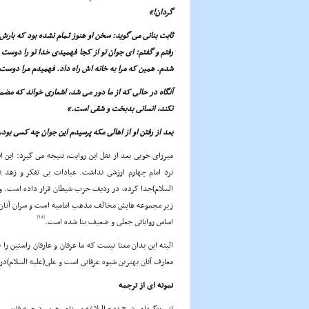
گردان!»
ثابت بنانى مى گوید: سخن او هنوز تمام نشده بود که بارش 
رفتم و گفتم: اى جوان تو از کجا فهمیدى خدا تو را دوست 
شدم. همین که مرا به خانه اش راه داد. فهمیدم مرا دوست د
آنگاه در حالى که از ما دور مى شد، اشعارى خواند که مضمو
نکند، انسانى بدبخت و شقى است.»
بعد از رفتن او از اهالى مکه پرسیدم این جوان چه کسى بود
میرزاى خویى بعد از نقل این روایت، نتیجه مى گیرد: این 
نزد امام چهارم ارزشى نداشت. عبادات بى تفکر و زهد ن
السلام)جدا کرده، در ردیف حزب شیطان قرار داده است. و 
زیر مجموعه هایش مخالف مذهب امامیه است و سران آنان در
[14]
اساس روایاتى جعلى و ضعیف بنا شده است.
البته این بدان معنا نیست که ما عرفان و عارفان راستین را
معارف آنان بهترین شیوه عرفانى است و على(علیه السلام)در
نمونه اى از ترجمه