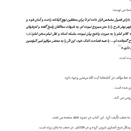
.
دمه مى نویسد:
 داراى فصول مشخص قرار داده ام تا براى محققین نهج البلاغه راحت و آسان شود و
هم بهتر شرح را با متن ممزوج نموده ام. به شبهات مخالفان پاسخ گفته و لغزشهاى
ه کلام امام را به صورت واضح بیان نموده، سلسله اسناد و نقل تمام سخن امام
(علیه
گنجانده ام... با همه فصاحت اندک خود، این اثر را به محضر مولایم امیر المؤمنین
[11]
 دارم.»
بیت است.
ه خط مؤلف در کتابخانه آیت الله مرعشى وجود دارد.
ین شده است.
ررسى مى کند.
 تألیف کرد. این کتاب در حدود 400 صفحه مى باشد.
 تدوین کرده و در 1289ق. در نجف به پایان برده است.