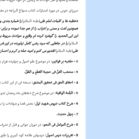
مناسب و مثلها و نقل حوادث به زیبایى اثر خود افزوده است
میرزاى خویى در مورد امتیازات کتاب منهاج البراعه در مق
«خطبه ها و کلمات امام على
(علیه السلام)
را شماره بندى و
همچنین لغت و معنى و اعراب را از هم جدا نموده و براى ف
ابن ابى الحدید را گوشزد کرده ام وقایع و حوادث مربوط ب
السلام)
را در جاهایى که سید رضى کامل نیاورده در این شرح 
على
(علیه السلام)
تقدیم مى کنم و امید صله و کرم و احسان
2 - حاشیه بر قوانین:
در موضوع علم اصول و چهارده هزار 
3 - منتخب الفنّ فى حجیة القطع و الظنّ.
4 - احقاق الحق فى تحقیق المشتق:
نسخه اى از این کتاب ب
5 - الجُنة الواقیة:
در موضوع شرح دعاهاى ماه رمضان تدو
6 - شرح کتاب دروس شهید اول:
بخش قضا و شهادات را ب
7 - چهل حدیث.
8 - شرح العوامل فى النحو:
در دوران جوانى و قبل از تشرف به نجف
9 - تقریرات درس اصول:
درسهاى علامه کوه کمرى را طبق رسائل شیخ انصارى