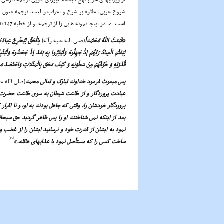
از ویژگیهاى شرح نهج البلاغه میرزاى خویى ترجمه فارسى خ
شروح عربى، علاوه بر شرح و اعراب و لغت، ترجمه متون عر
است. ما در اینجا نمونه هایى را از ترجمه او از خطبه 147 نقل مى کنیم:
«فَبَعَثَ اللّهُ مُحَمَّداً
(صلى الله علیه وآله)
بِالْحَقِّ لِیُخْرِجَ عِبادَ
لِیَعْلَمَ الْعِبادُ رَبَّهُمْ إذْ جَهِلُوهُ وَلْیُقِرُّوا بِهِ بَعْدَ إذْ جَحَدُوهُ وَلْ
قُدْرَتِهِ وَ خَوَّفَهُمْ مِنْ سَطْوَتِهِ وَ کَیْفَ مَحَقَ بِالْمَثُلاتِ وَاحْتَصَدَ م
پس مبعوث فرمود خداوند تبارک و تعالى محمد
(صلى الله عل
عبادت پروردگار و از طاعت شیطان به سوى طاعت حضرت کردگا
پروردگار خودشان را، وقتى که جاهل بودند به او، و تا اقرار ک
بعد از اینکه نمى شناختند او را پس ظاهر گردید حق سبحانه
نمود به ایشان از قدرت خود و ترسانید ایشان را از غضب و
[15]
ساخت کسى را که مستأصل نمود با عذابهاى هائله.»