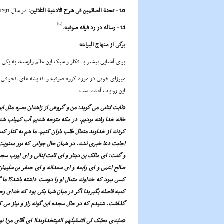
10 - تحفة الصائمین فى شرح الادعیة الثلاثین:
در سال 1291ق در خوى نوشته است.
[12]
11 - رساله در رد فرقه صوفیه.
برگى از منهاج البراعه
براى آشنایى بیشتر با افکار و سبک این عالم وارسته، به یکى
میرزاى خویى در مورد گروه صوفیه و اندیشه هاى انحرافى آن
این روایات آمده است:
«ثابت بُنانى مى گوید: من و گروهى از زاهدان بصره مثل ای
خانه خدا رفته بودیم. در مکه متوجه شدیم آب کمیاب شده
کردند از خداوند متعال طلب باران کنیم. ما هم به کنار کعبه
اجابت دعا خبرى نشد. در همان حال جوانى که نور معنویت از
و گفت: اى مالک بن دینار و اى ثابت بُنانى و اى ایوب سج
صالح اعمى و اى رابعه و اى سعدانه و اى جعفر بن سلیمان
کسى نبود که خداوند متعال او را دوست داشته باشد؟! ما
کعبه فاصله بگیرید! اگر در میان شما یکى بود که خداى رحم
گذاشت. شنیدم که در حال سجده این گونه راز و نیاز مى ک
«سیّدى بحبّک لى الاسقینّهم الغیثخداوندا! اى آقاى من!