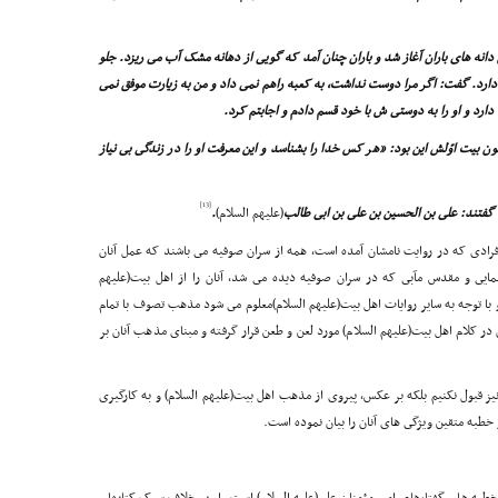
دانه هاى باران آغاز شد و باران چنان آمد که گویى از دهانه مشک آب مى ریزد. جلو
دارد. گفت: اگر مرا دوست نداشت، به کعبه راهم نمى داد و من به زیارت موفق نمى
ارد و او را به دوستى ش با خود قسم دادم و اجابتم کرد.
ن بیت اوّلش این بود: «هر کس خدا را بشناسد و این معرفت او را در زندگى بى نیاز
[13]
، گفتند: على بن الحسین بن على بن ابى طالب
(علیهم السلام)
.
افرادى که در روایت نامشان آمده است، همه از سران صوفیه مى باشند که عمل آنان
مایى و مقدس مآبى که در سران صوفیه دیده مى شد، آنان را از اهل بیت(علیهم
با توجه به سایر روایات اهل بیت(علیهم السلام)معلوم مى شود مذهب تصوف با تمام
 کلام اهل بیت(علیهم السلام) مورد لعن و طعن قرار گرفته و مبناى مذهب آنان بر
 نیز قبول نکنیم بلکه بر عکس، پیروى از مذهب اهل بیت(علیهم السلام) و به کارگیرى
 خطبه متقین ویژگى هاى آنان را بیان نموده است.