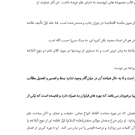
 قالب مجموعه هایى ارزشمند به دنیاى علم عرضه داشت. این آثار عبارتند از:
این کتاب که مشهورترین اثر علاّمه خویى است، در 21 جلد از سوى مکتبة الاسلامیة در تهران چاپ و منتشر شده است. 14 جلد اوّل تألیف علامه
اغه به زبان عربى است و به بسیارى از پرسشها در مورد کلام امام در نهج البلاغه
براعه مى نویسد:
ست و تا به حال همانند آن در میان آثار وجود ندارد بسط و تفسیر و تفصیل مطالب
ا برخوردار مى باشد که بهره هاى فراوان به همراه دارد و شایسته است که یکى از
فصلى که در مورد مباحث الفاظ، انواع معانى، حقیقت و مجاز، و اکثر مباحث علم
دازد. او براى شرح سخنان مولاى متقیان(علیه السلام) اوّل قطعه اى از نهج البلاغه را
 کلمات مى پردازد و ترجمه فارسى را نیز بیان مى کند. او با بهره گیرى از اشعار