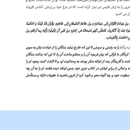
طبه ها و گفتارهاى امیر مؤمنان على(علیه السلام) است. او بر خلاف سبک کتابها و
بى را به زبان فارسى نیز بیان کرده است که در نوع خود بر زیبایى کتابش افزوده
هُ مِنْ عِبادَةِ الاَْوْثانِ إلى عِبادَتِهِ وَ مِنْ طاعَةِ الشَیْطانِ إلى طاعَتِهِ، بِقُرْآن قَدْ بَیَّنَهُ وَ احْکَمَهُ
یُثْبِتُوهُ بَعْدَ إذْ أنْکَرُوهُ. فَتَجَلّى لَهُمْ سُبْحانَهُ فى کِتابِهِ مِنْ غَیْرِ أنْ یَکُونُوا رَأَوْهُ بِما أراهُمْ مِنْ
َنِ احْتَصَدَ بِالنَّقِماتِ
,
یه وآله)
را به راستى و درستى تا این که خارج نماید بندگان را از عبادت بتان به سوى
ر، با قرآنى که بیان فرمود آن را و محکم ساخت آن را، تا این که بدانند بندگان
نند با آفریدگار بعد از اینکه منکر بودند به وحدانیت او، و تا اثبات کنند وجود او را
 و تعالى از براى ایشان در کتاب عزیز خود بدون اینکه دیده باشند او را به آن چه
 سطوت خود و چه گونه محو و نابود کرد از قرون ماضیه با عقوبات نازله و مستأصل