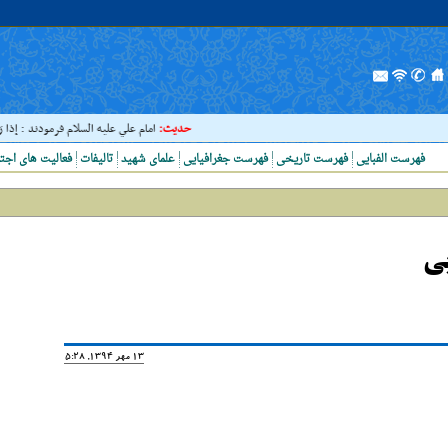
حدیث:
امام علي عليه السلام فرمودند : إذا رَأيتَ ع
فهرست الفبایی
فهرست تاریخی
فهرست جغرافیایی
علمای شهید
تالیفات
فعالیت های اجت
یی
13 مهر 1394, 15:28