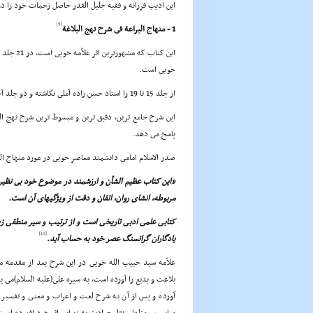
این ادیب فرزانه و فقیه جلیل القدر حاصل زحمات خود را در
[9]
1 - منهاج البراعة فى شرح نهج البلاغة
خویى است.
از جلد 15 تا 19 را استاد حسن زاده آملى نگاشته و دو جلد آخر هم اثر استاد محمد باقر کمره اى، به سبک میرزا حبیب الله است.
این شرح جامع ترین، دقیق ترین و مبسوط ترین شرح نهج البل
پاسخ مى دهد.
صدر الاسلام امامى دانشمند معاصر خویى در مورد منهاج ال
«این کتاب عظیم الشأن و ارزشمند در موضوع خود بى نظیر ا
مربوطه، انشاى روان، اتقان و دقت از ویژگیهاى آن است.
کتابى علمى ادبى تاریخى است و از ترتیب و سیر منطقى زیب
[10]
یادگاران گرانسنگ عصر خود به حساب آید.
علاّمه سید حبیب الله خویى در این شرح بعد از مقدمه م
بلاغت و بدیع را آورده است، به سیره على(علیه السلام)مى پر
آورده و پس از آن به شرح لغت و اعراب و معنى و تفسیر آن