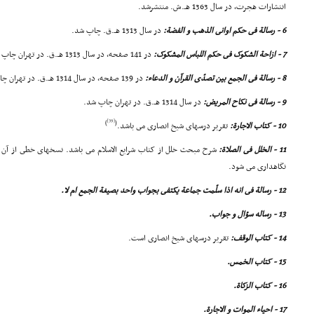
انتشارات هجرت، در سال 1363 هـ.ش. منتشرشد.
6 - رسالة فى حکم اوانى الذهب و الفضة:
در سال 1313 هـ.ق. چاپ شد.
7 - ازاحة الشکوک فى حکم اللباس المشکوک:
در 141 صفحه، در سال 1313 هـ.ق. در تهران چاپ شد.
8 - رسالة فى الجمع بین تصدّى القرآن و الدعاء:
در 139 صفحه، در سال 1314 هـ.ق. در تهران چاپ شد.
9 - رسالة فى نکاح المریض:
در سال 1314 هـ.ق. در تهران چاپ شد.
[39]
)
(
10 - کتاب الاجارة:
تقریر درسهاى شیخ انصارى مى باشد.
11 - الخلل فى الصلاة:
نگاهدارى مى شود.
12 - رسالة فى انه اذا سلّمت جماعة یکتفى بجواب واحد بصیغة الجمع ام لا.
13 - رساله سؤال و جواب.
14 - کتاب الوقف:
تقریر درسهاى شیخ انصارى است.
15 - کتاب الخمس.
16 - کتاب الزکاة.
17 - احیاء الموات و الاجارة.