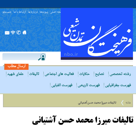
صفحه اصلی
پیوندها
درباره ما
ارتباط با ما
جستجو
ارسال مطلب
رشته تخصصی
نصایح
حکایات
فعالیت های اجتماعی
تالیفات
علمای شهید
فهرست جغرافیایی
فهرست تاریخی
فهرست الفبایی
خانه
تالیفات میرزا محمد حسن آشتیانی
تالیفات میرزا محمد حسن آشتیانی