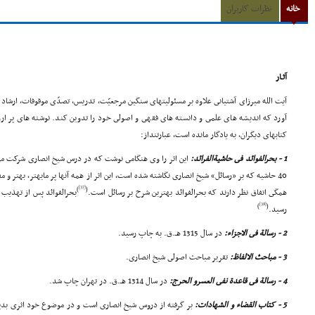
خانه
نظرات کاربران
آثـار
آیت الله میرزاى آشتیانى علاوه بر مسئولیتهاى سنگین مرجعیّت، تدریس، تصدّى موقوفات، ارشاد 
آورد که اندیشه هاى علمى و دانسته هاى فقهى و اصولى خود را تدوین کند. نوشته هاى پر ا
کتابهاى دیگران، به یادگار مانده است، عبارتنداز:
1 - بحرالفوائد فى حاشیةالفرائد:
این اثر را وى هنگامى نوشت که در درس شیخ انصارى شرکت مى کر
40 حاشیه که بر «رسائل» شیخ انصارى نگاشته شده است، این اثر از همه آنها پر مایهتر، بهتر و مفیدتر است.
[37]
)
(
همگى اتفاق نظر دارند که بحرالفوائد بهترین شرح بر رسائل است.
[38]
)
(
رسید.
2 - رسالة فى الاجزاء:
در سال 1315 هـ.ق. به چاپ رسید.
3 - مباحث الالفاظ:
تقریر مباحث اصولى شیخ انصارى.
4 - رسالة فى قاعدة نفى العسرو الحرج:
در سال 1314 هـ.ق. در تهران چاپ شد.
5 - کتاب القضاء و الشهادات: