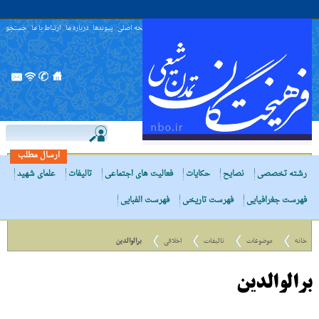
صفحه اصلی
پیوندها
درباره ما
ارتباط با ما
جستجو
ارسال مطلب
رشته تخصصی
نصایح
حکایات
فعالیت های اجتماعی
تالیفات
علمای شهید
فهرست جغرافیایی
فهرست تاریخی
فهرست الفبایی
خانه
موضوعات
تالیفات
اخلاقی
برالوالدین
برالوالدین