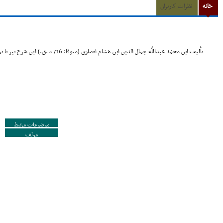
خانه
نظرات کاربران
تألیف ابن محمّد عبداللَّه جمال الدین ابن هشام انصارى (متوفا: 716 ه .ق.) این شرح نیز نا تمام است
موضوعات مرتبط
مولف