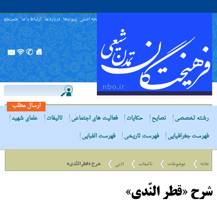
صفحه اصلی
پیوندها
درباره ما
ارتباط با ما
جستجو
ارسال مطلب
رشته تخصصی
نصایح
حکایات
فعالیت های اجتماعی
تالیفات
علمای شهید
فهرست جغرافیایی
فهرست تاریخی
فهرست الفبایی
خانه
موضوعات
تالیفات
ادبی
شرح «قطر النّدى»
شرح «قطر النّدى»