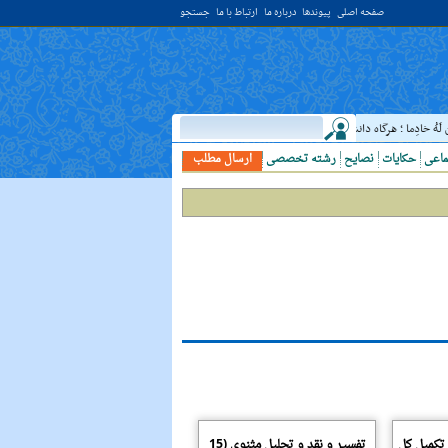
صفحه اصلی
پیوندها
درباره ما
ارتباط با ما
جستجو
لَهُ خادِما ؛ هرگاه دانشمندى ديدى، به او خدمت کن. ( غررالحکم ح ۴۰۴۴ )
حدیث:
امام عل
ماعی
حکایات
نصایح
رشته تخصصی
ارسال مطلب
 تکمیل کل
تفسیر و نقد و تحلیل مثنوى (15