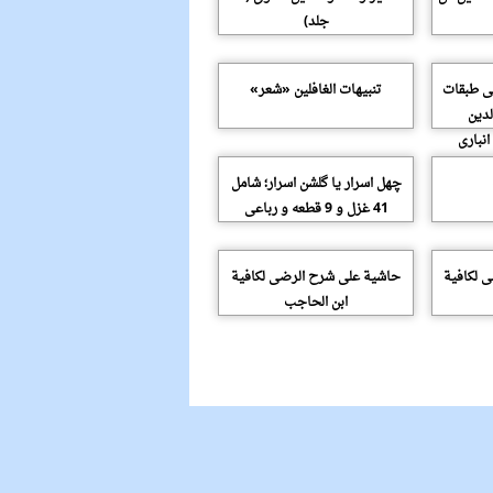
جلد)
فى طبقات
تنبیهات الغافلین «شعر»
لدین
انبارى
چهل اسرار یا گلشن اسرار؛ شامل
41 غزل و 9 قطعه و رباعى
 لکافیة
حاشیة على شرح الرضى لکافیة
ابن الحاجب