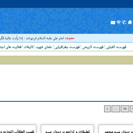
حدیث:
امام علي عليه السلام فرمودند : إذا رَأيتَ عالِما فَکُن 
فهرست الفبایی
فهرست تاریخی
فهرست جغرافیایی
علمای شهید
تالیفات
فعالیت های اجت
»
...
10
بر دیوان سید محمد
تعلیقات و تراجم بر دیوان سید
تفسیر الطلاّب (تجزیه و