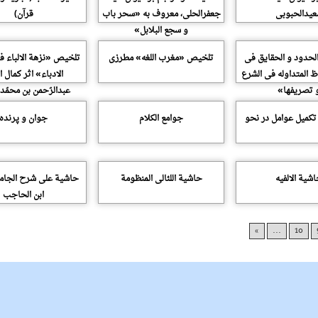
یدالحبوبى
جعفرالحلى، معروف به «سحر باب
قرآن)
و سجع البلابل»
حدود و الحقایق فى
تلخیص «مغرب اللغه» مطرزى
تلخیص «نزهة الالباء 
اظ المتداوله فى الشرع
الادباء» اثر کمال ا
 تصریفها»
عبدالرّحمن بن محمّد 
کمیل عوامل در نحو
جوامع الکلام
جوان و پرنده
شیة الالفیه
حاشیة اللئالى المنظومة
حاشیة على شرح الجامى
ابن الحاجب
»
...
10