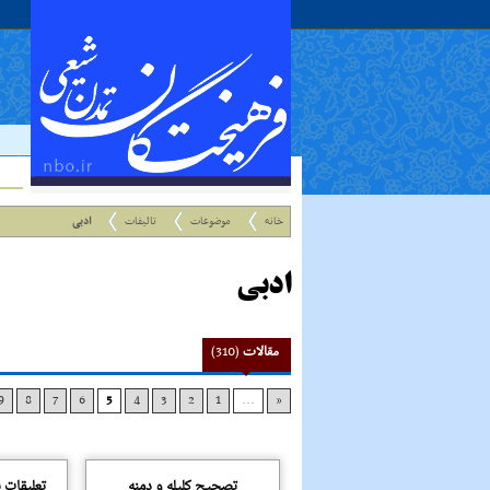
خانه
موضوعات
تالیفات
ادبی
ادبی
مقالات
(310)
9
8
7
6
5
4
3
2
1
...
«
تصحیح کلیله و دمنه
تعلیقات 