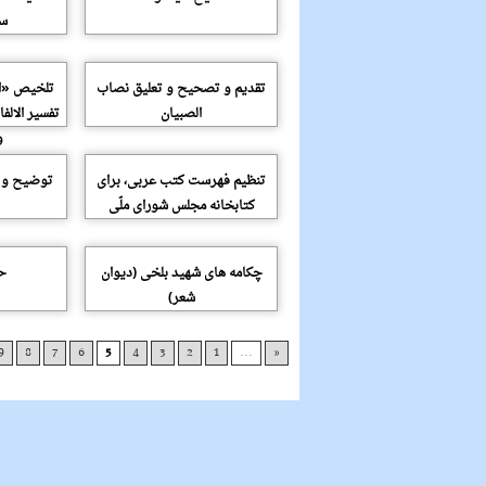
سع
تقدیم و تصحیح و تعلیق نصاب
تلخیص «ال
الصبیان
تفسیر الالف
و
تنظیم فهرست کتب عربى، براى
توضیح و ت
کتابخانه مجلس شوراى ملّى
چکامه هاى شهید بلخى (دیوان
حا
شعر)
9
8
7
6
5
4
3
2
1
...
«