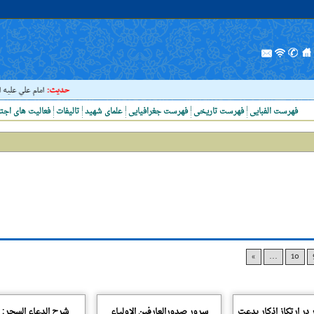
حدیث:
امام علي عليه السلا
فهرست الفبایی
فهرست تاریخی
فهرست جغرافیایی
علمای شهید
تالیفات
فعالیت های اجت
»
...
10
 در ارتکاز اذکار بدعت
سرور صدورالعارفین الاولیاء