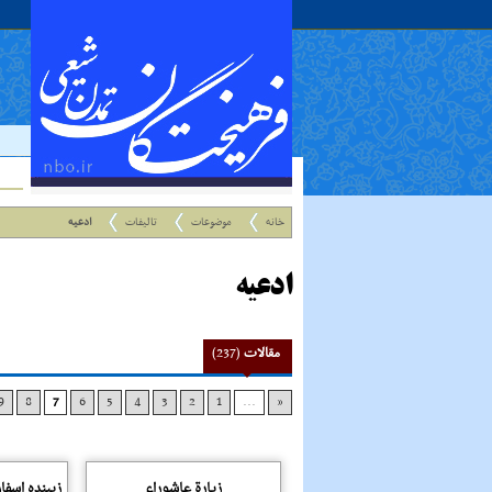
خانه
موضوعات
تالیفات
ادعیه
ادعیه
مقالات
(237)
9
8
7
6
5
4
3
2
1
...
«
زیارة عاشوراء
زیبنده اسفار