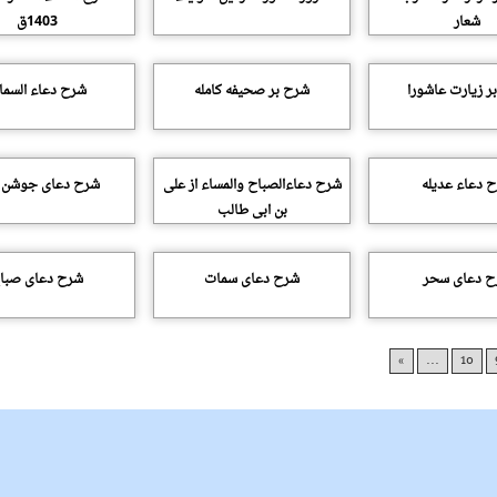
شعار
1403ق
ر زیارت عاشورا
شرح بر صحیفه کامله
شرح دعاء السم
 دعاء عدیله
شرح دعاءالصباح والمساء از على
شرح دعاى جوشن ک
بن ابى طالب
ح دعاى سحر
شرح دعاى سمات
شرح دعاى صبا
»
...
10