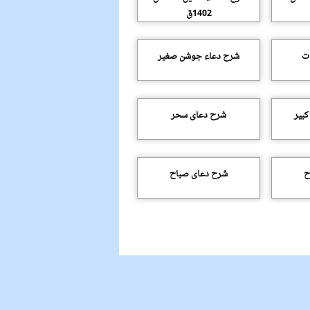
1402ق
ات
شرح دعاء جوشن صغیر
بیر
شرح دعاى سحر
ح
شرح دعاى صباح