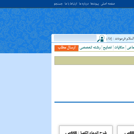
صفحه اصلی
پیوندها
درباره ما
ارتباط با ما
جستجو
م فرمودند : إذا رَأيتَ عالِما فَکُن لَهُ خادِما ؛ هرگاه دانشمندى ديدى، به او خدمت کن. ( غررالحکم ح ۴۰۴۴ )
ماعی
حکایات
نصایح
رشته تخصصی
ارسال مطلب
شرح الدعاء السحر: 88ص،
شرح الدعاء الکمیل: 448ص،