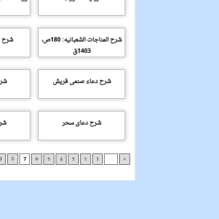
شرح المناجات الشعبانیه: 180ص،
شرح ب
1403ق
شرح دعاء صنمى قریش
شرح
شرح دعاى سحر
شر
9
8
7
6
5
4
3
2
1
...
«