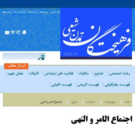
صفحه اصلی
پیوندها
درباره ما
ارتباط با ما
جستجو
ارسال مطلب
رشته تخصصی
نصایح
حکایات
فعالیت های اجتماعی
تالیفات
علمای شهید
فهرست جغرافیایی
فهرست تاریخی
فهرست الفبایی
خانه
موضوعات
تالیفات
اصول
اجتماع الامر و النهى
اجتماع الامر و النهى