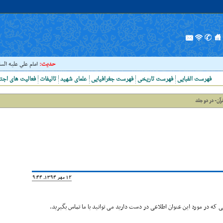
حدیث:
امام علي عليه السلام فر
فهرست الفبایی
فهرست تاریخی
فهرست جغرافیایی
علمای شهید
تالیفات
فعالیت های اجت
رآن- در دو جلد
12 مهر 1394, 19:44
که در مورد این عنوان اطلاعی در دست دارید می توانید با ما تماس بگیرید.