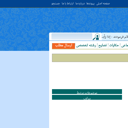
صفحه اصلی
پیوندها
درباره ما
ارتباط با ما
جستجو
مودند : إذا رَأيتَ عالِما فَکُن لَهُ خادِما ؛ هرگاه دانشمندى ديدى، به او خدمت کن. ( غررالحکم ح ۴۰۴۴ )
ماعی
حکایات
نصایح
رشته تخصصی
ارسال مطلب
موضوعات مرتبط
مولف