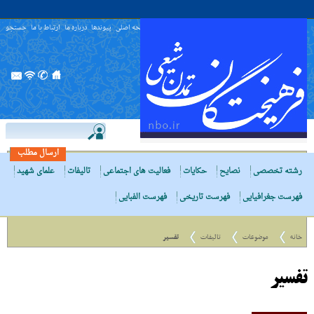
صفحه اصلی
پیوندها
درباره ما
ارتباط با ما
جستجو
ارسال مطلب
رشته تخصصی
نصایح
حکایات
فعالیت های اجتماعی
تالیفات
علمای شهید
فهرست جغرافیایی
فهرست تاریخی
فهرست الفبایی
خانه
موضوعات
تالیفات
تفسیر
تفسیر