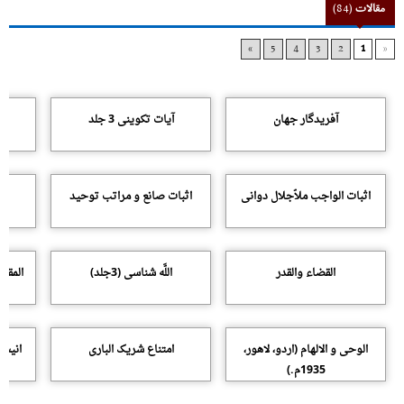
مقالات
(84)
»
5
4
3
2
1
«
آفریدگار جهان
آیات تکوینى 3 جلد
اثبات الواجب ملاّجلال دوانى
اثبات صانع و مراتب توحید
القضاء والقدر
اللَّه شناسى (3جلد)
المقا
الوحى و الالهام (اردو، لاهور،
امتناع شریک البارى
انیس 
1935م.)