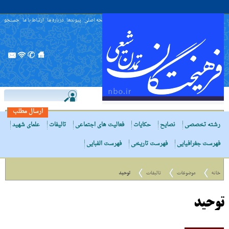
صفحه اصلی
پیوندها
درباره ما
ارتباط با ما
جستجو
ارسال مطلب
رشته تخصصی
نصایح
حکایات
فعالیت های اجتماعی
تالیفات
علمای شهید
فهرست جغرافیایی
فهرست تاریخی
فهرست الفبایی
خانه
موضوعات
تالیفات
توحید
توحید