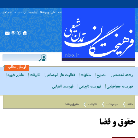
صفحه اصلی
پیوندها
درباره ما
ارتباط با ما
جستجو
ارسال مطلب
رشته تخصصی
نصایح
حکایات
فعالیت های اجتماعی
تالیفات
علمای شهید
فهرست جغرافیایی
فهرست تاریخی
فهرست الفبایی
خانه
موضوعات
تالیفات
حقوق و قضا
حقوق و قضا