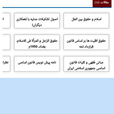
مقالات
(13)
اسلام و حقوق بین الملل
اصول تشکیلات عدلیه با (همکارى
الق
دیگران)
حقوق اقلیت ها بر اساس قانون
حقوق الرّجل و المرأة فى الاسلام،
قرارداد ذمه
بغداد، 1950م
مبانى فقهى و کلیات قانون
نامه پیش نویس قانون اساسى
نظرات 
اساسى جمهورى اسلامى ایران