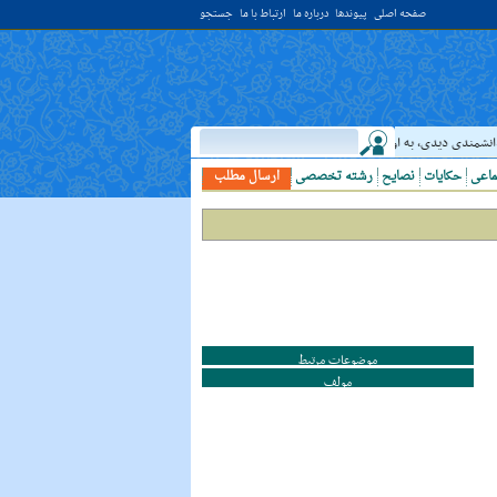
صفحه اصلی
پیوندها
درباره ما
ارتباط با ما
جستجو
انشمندى ديدى، به او خدمت کن. ( غررالحکم ح ۴۰۴۴ )
حدیث:
امام علي (عليه السلام) فرم
ماعی
حکایات
نصایح
رشته تخصصی
ارسال مطلب
موضوعات مرتبط
مولف