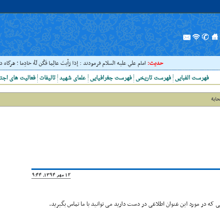
حدیث:
امام علي عليه السلام فرمودند : إذا رَأيتَ عالِما فَکُن لَهُ خادِما ؛ هرگاه د
فهرست الفبایی
فهرست تاریخی
فهرست جغرافیایی
علمای شهید
تالیفات
فعالیت های اجت
حابة
12 مهر 1394, 19:44
که در مورد این عنوان اطلاعی در دست دارید می توانید با ما تماس بگیرید.