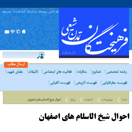
صفحه اصلی
پیوندها
درباره ما
ارتباط با ما
جستجو
ارسال مطلب
رشته تخصصی
نصایح
حکایات
فعالیت های اجتماعی
تالیفات
علمای شهید
فهرست جغرافیایی
فهرست تاریخی
فهرست الفبایی
خانه
موضوعات
تالیفات
رجال
احوال شیخ الاسلام هاى اصفهان
احوال شیخ الاسلام هاى اصفهان