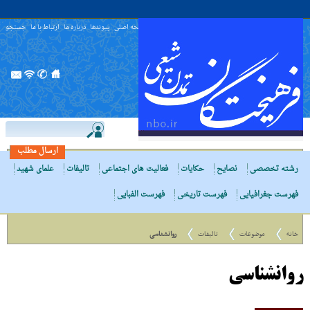
صفحه اصلی
پیوندها
درباره ما
ارتباط با ما
جستجو
ارسال مطلب
رشته تخصصی
نصایح
حکایات
فعالیت های اجتماعی
تالیفات
علمای شهید
فهرست جغرافیایی
فهرست تاریخی
فهرست الفبایی
خانه
موضوعات
تالیفات
روانشناسی
روانشناسی