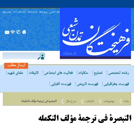
صفحه اصلی
پیوندها
درباره ما
ارتباط با ما
جستجو
ارسال مطلب
رشته تخصصی
نصایح
حکایات
فعالیت های اجتماعی
تالیفات
علمای شهید
فهرست جغرافیایی
فهرست تاریخی
فهرست الفبایی
خانه
موضوعات
تالیفات
شرح حال
التبصرة فى ترجمة مؤلف التکمله
التبصرة فى ترجمة مؤلف التکمله