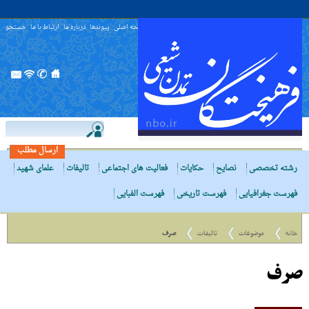
صفحه اصلی
پیوندها
درباره ما
ارتباط با ما
جستجو
ارسال مطلب
رشته تخصصی
نصایح
حکایات
فعالیت های اجتماعی
تالیفات
علمای شهید
فهرست جغرافیایی
فهرست تاریخی
فهرست الفبایی
خانه
موضوعات
تالیفات
صرف
صرف