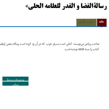
رسالةالقضا و القدر للعلامه الحلى»
خانه
نظرات کاربران
صاحب ریاض مى‌نویسد: کتابى است بسیار خوب که در آن رد کرده است رساله بعضى ازعلماء ه
کتاب را سنة 1018 نوشته است‌
موضوعات مرتبط
مولف