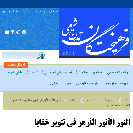
صفحه اصلی
پیوندها
درباره ما
ارتباط با ما
جستجو
ارسال مطلب
رشته تخصصی
نصایح
حکایات
فعالیت های اجتماعی
تالیفات
علمای شهید
فهرست جغرافیایی
فهرست تاریخی
فهرست الفبایی
خانه
موضوعات
تالیفات
عقائد
النور الأنور الأزهر فى تنویر خفایا رسالةالقضا و
القدر للعلامه الحلى»
النور الأنور الأزهر فى تنویر خفایا