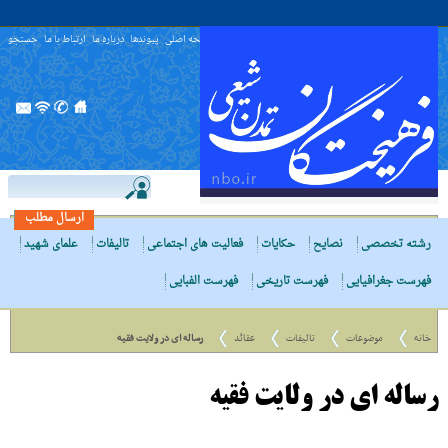
صفحه اصلی
پیوندها
درباره ما
ارتباط با ما
جستجو
ارسال مطلب
رشته تخصصی
نصایح
حکایات
فعالیت های اجتماعی
تالیفات
علمای شهید
فهرست جغرافیایی
فهرست تاریخی
فهرست الفبایی
خانه
موضوعات
تالیفات
عقائد
رساله اى در ولایت فقیه
رساله اى در ولایت فقیه