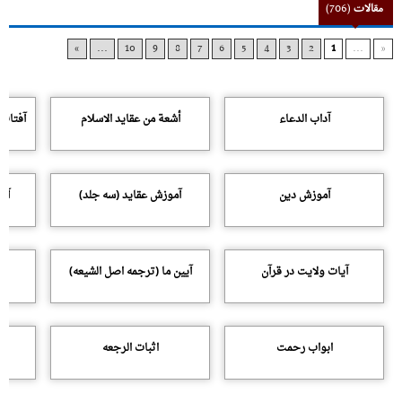
مقالات
(706)
»
...
10
9
8
7
6
5
4
3
2
1
...
«
آداب الدعاء
أشعة من عقاید الاسلام
آفتاب
آموزش دین
آموزش عقاید (سه جلد)
آنچ
آیات ولایت در قرآن
آیین ما (ترجمه اصل الشیعه)
ابواب رحمت
اثبات الرجعه