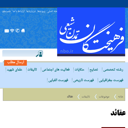
صفحه اصلی
پیوندها
درباره ما
ارتباط با ما
جستجو
ارسال مطلب
رشته تخصصی
نصایح
حکایات
فعالیت های اجتماعی
تالیفات
علمای شهید
فهرست جغرافیایی
فهرست تاریخی
فهرست الفبایی
خانه
موضوعات
تالیفات
عقائد
عقائد