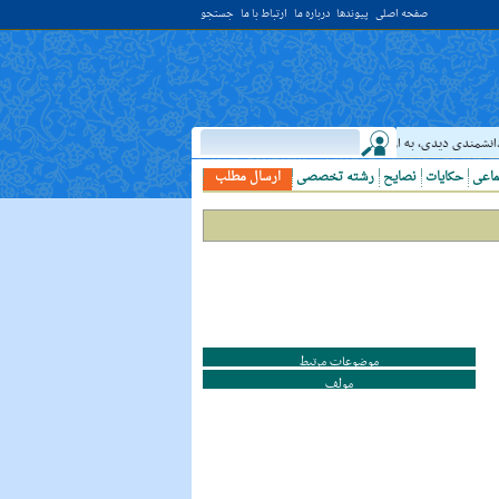
صفحه اصلی
پیوندها
درباره ما
ارتباط با ما
جستجو
انشمندى ديدى، به او خدمت کن. ( غررالحکم ح ۴۰۴۴ )
حدیث:
امام علي (عليه السلام) فرم
ماعی
حکایات
نصایح
رشته تخصصی
ارسال مطلب
موضوعات مرتبط
مولف