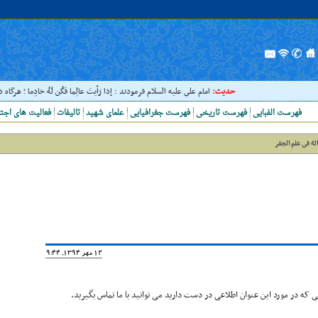
حدیث:
امام علي عليه السلام فرمودند : إذا رَأيتَ عالِما فَکُن لَهُ خادِما ؛ هرگاه د
فهرست الفبایی
فهرست تاریخی
فهرست جغرافیایی
علمای شهید
تالیفات
فعالیت های اجت
لة فى علم الجفر
12 مهر 1394, 19:44
که در مورد این عنوان اطلاعی در دست دارید می توانید با ما تماس بگیرید.