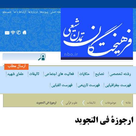
صفحه اصلی
پیوندها
درباره ما
ارتباط با ما
جستجو
ارسال مطلب
رشته تخصصی
نصایح
حکایات
فعالیت های اجتماعی
تالیفات
علمای شهید
فهرست جغرافیایی
فهرست تاریخی
فهرست الفبایی
خانه
موضوعات
تالیفات
علوم قرآنی
ارجوزة فى التجوید
ارجوزة فى التجوید