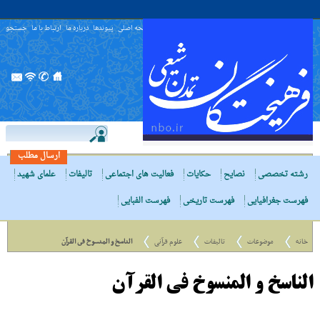
صفحه اصلی
پیوندها
درباره ما
ارتباط با ما
جستجو
ارسال مطلب
رشته تخصصی
نصایح
حکایات
فعالیت های اجتماعی
تالیفات
علمای شهید
فهرست جغرافیایی
فهرست تاریخی
فهرست الفبایی
خانه
موضوعات
تالیفات
علوم قرآنی
الناسخ و المنسوخ فى القرآن
الناسخ و المنسوخ فى القرآن