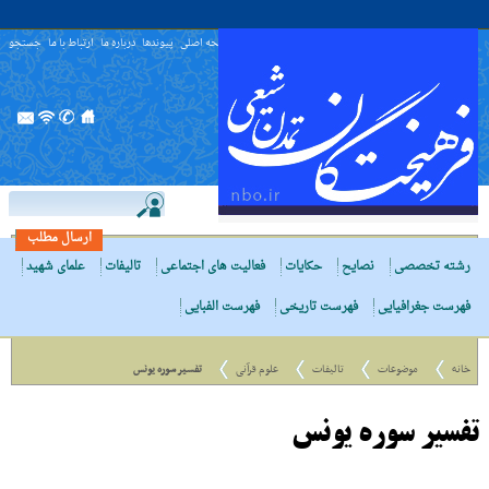
صفحه اصلی
پیوندها
درباره ما
ارتباط با ما
جستجو
ارسال مطلب
رشته تخصصی
نصایح
حکایات
فعالیت های اجتماعی
تالیفات
علمای شهید
فهرست جغرافیایی
فهرست تاریخی
فهرست الفبایی
خانه
موضوعات
تالیفات
علوم قرآنی
تفسیر سوره یونس
تفسیر سوره یونس