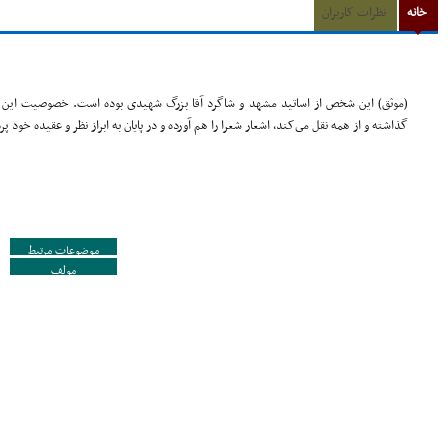
خانه
نظرات کاربران
(موثق) این شخص از اساتید مشهد و شاگرد آقا بزرگ شهیدى بوده است. خصوصیت این تف
گذاشته و از همه نقل مى‌کند، اشعار شعرا را هم آورده و در پایان به ابراز نظر و عقیده خود 
موضوعات مرتبط
مولف