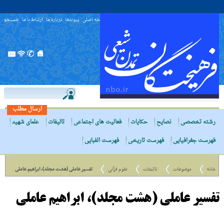
صفحه اصلی
پیوندها
درباره ما
ارتباط با ما
جستجو
ارسال مطلب
رشته تخصصی
نصایح
حکایات
فعالیت های اجتماعی
تالیفات
علمای شهید
فهرست جغرافیایی
فهرست تاریخی
فهرست الفبایی
خانه
موضوعات
تالیفات
علوم قرآنی
تفسیر عاملى (هشت مجلد)، ابراهیم عاملى
تفسیر عاملى (هشت مجلد)، ابراهیم عاملى