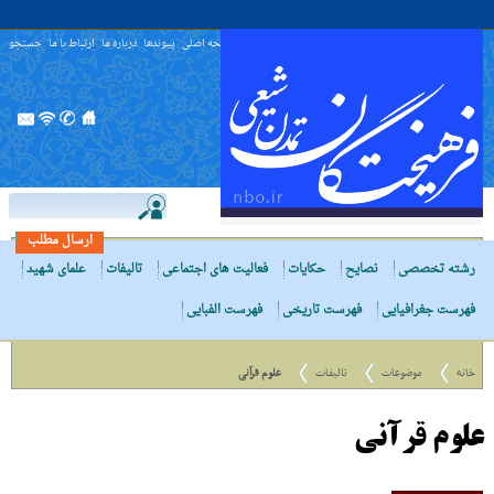
صفحه اصلی
پیوندها
درباره ما
ارتباط با ما
جستجو
ارسال مطلب
رشته تخصصی
نصایح
حکایات
فعالیت های اجتماعی
تالیفات
علمای شهید
فهرست جغرافیایی
فهرست تاریخی
فهرست الفبایی
خانه
موضوعات
تالیفات
علوم قرآنی
علوم قرآنی