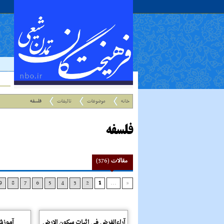
خانه
موضوعات
تالیفات
فلسفه
فلسفه
مقالات
(376)
9
8
7
6
5
4
3
2
1
...
«
آراءالفرض فى اثبات سکون الارض
آموزش ف