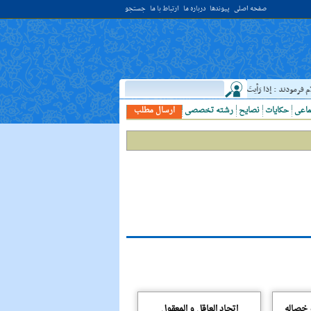
صفحه اصلی
پیوندها
درباره ما
ارتباط با ما
جستجو
مودند : إذا رَأيتَ عالِما فَکُن لَهُ خادِما ؛ هرگاه دانشمندى ديدى، به او خدمت کن. ( غررالحکم ح ۴۰۴۴ )
ماعی
حکایات
نصایح
رشته تخصصی
ارسال مطلب
و خصاله
اتحاد العاقل و المعقول