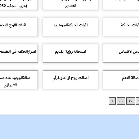
انتقادى
(عربى، نجف، 1952م)
ثبات الحرکة
اثبات الحرکةالجوهریه
اثبات اللوح المح
اس الاقتباس
استحالة رؤیة القدیم
اسرارالحکمه فى المفتتح
صالة العدم
اصالت روح از نظر قرآن
اصالةالوجود عند صد
الشیرازى
»
...
10