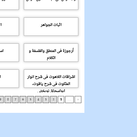
اثبات الجواهر
ا
اُرجوزة فى المنطق والفلسفة و
اس
الکلام
اشراقات اللاهوت فى شرح انوار
ا
الملکوت فى شرح یاقوت،
ابواسحاق نوبختى
9
8
7
6
5
4
3
2
1
...
«