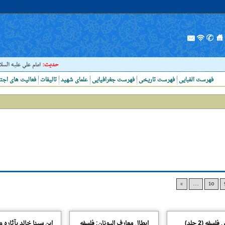
حدیث:
امام علي عليه السلام فر
فهرست الفبایی
فهرست تاریخی
فهرست جغرافیایی
علمای شهید
تالیفات
فعالیت های اجت
»
...
10
لسفه (2 جلد)
ابطال معارف الیونان: فلسفه
ابن سینا خالد بآثاره 