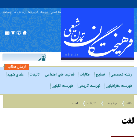
صفحه اصلی
پیوندها
درباره ما
ارتباط با ما
جستجو
ارسال مطلب
رشته تخصصی
نصایح
حکایات
فعالیت های اجتماعی
تالیفات
علمای شهید
فهرست جغرافیایی
فهرست تاریخی
فهرست الفبایی
خانه
موضوعات
تالیفات
لغت
لغت