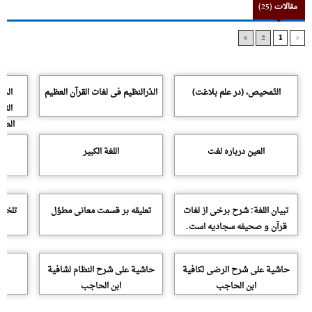
مقالات
(25)
»
2
1
«
التّمحیص، (در علم بلاغت)
الدّرالنظیم فى لغات القرآن العظیم
الدر
الثم
الصب
العین درباره لغت
اللغة الکبیر
تبیان اللغة: شرح برخى از لغات
تعلیقه بر قسمت معانى مطوّل
تلخیص
قرآن و صحیفه سجادیه است.
حاشیة على شرح الرضى لکافیة
حاشیة على شرح النظام لشافیة
ابن الحاجب
ابن الحاجب