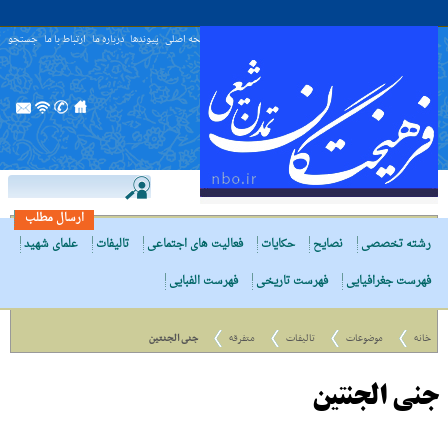
صفحه اصلی
پیوندها
درباره ما
ارتباط با ما
جستجو
ارسال مطلب
رشته تخصصی
نصایح
حکایات
فعالیت های اجتماعی
تالیفات
علمای شهید
فهرست جغرافیایی
فهرست تاریخی
فهرست الفبایی
خانه
موضوعات
تالیفات
متفرقه
جنى الجنتین
جنى الجنتین