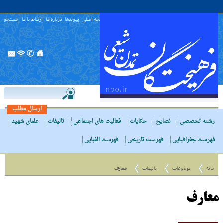
صفحه اصلی
پیوندها
درباره ما
ارتباط با ما
جستجو
ارسال مطلب
رشته تخصصی
نصایح
حکایات
فعالیت های اجتماعی
تالیفات
علمای شهید
فهرست جغرافیایی
فهرست تاریخی
فهرست الفبایی
خانه
موضوعات
تالیفات
معارف
معارف