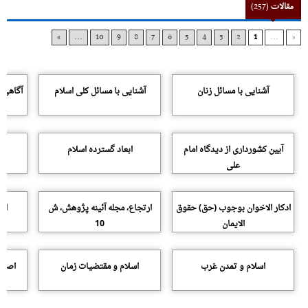
مقالات
(257)
»
...
10
9
8
7
6
5
4
3
2
1
...
«
آشنایى با مسائل زنان
آشنایى با مسائل کلى اسلام
آگاهى، 
آیین کشوردارى از دیدگاه امام
ابعاد گسترده اسلام
ا
على
ادکار الاخوان بوجوب (حق) حقوق
ارتجاع، مجله آئینه پژوهش، ش
ار
الایمان
10
اسلام و تمدن غرب
اسلام و مقتضیات زمان
اصلاح