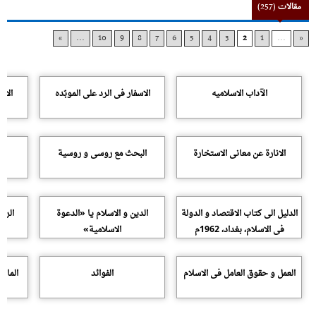
مقالات
(257)
»
...
10
9
8
7
6
5
4
3
2
1
...
«
الآداب الاسلامیه
الاسفار فى الرد على الموبّده
الاس
الانارة عن معانى الاستخارة
البحث مع روسى و روسیة
الدلیل الى کتاب الاقتصاد و الدولة
الدین و الاسلام یا «الدعوة
الرقّ
فى الاسلام، بغداد، 1962م
الاسلامیة»
العمل و حقوق العامل فى الاسلام
الفوائد
المانیا 