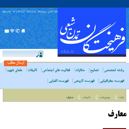
صفحه اصلی
پیوندها
درباره ما
ارتباط با ما
جستجو
ارسال مطلب
رشته تخصصی
نصایح
حکایات
فعالیت های اجتماعی
تالیفات
علمای شهید
فهرست جغرافیایی
فهرست تاریخی
فهرست الفبایی
خانه
موضوعات
تالیفات
معارف
معارف