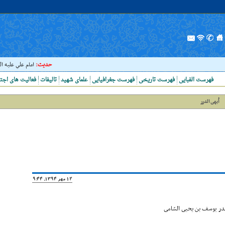
حدیث:
امام علي عليه السلام 
فهرست الفبایی
فهرست تاریخی
فهرست جغرافیایی
علمای شهید
تالیفات
فعالیت های اجت
اُبهى الدرر
12 مهر 1394, 19:44
وبدر یوسف بن یحیى السّامى