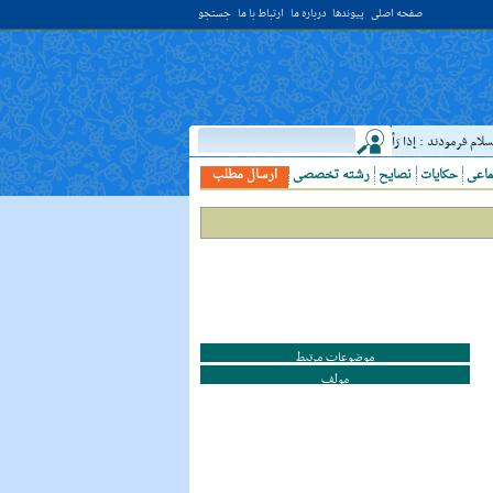
صفحه اصلی
پیوندها
درباره ما
ارتباط با ما
جستجو
فرمودند : إذا رَأيتَ عالِما فَکُن لَهُ خادِما ؛ هرگاه دانشمندى ديدى، به او خدمت کن. ( غررالحکم ح ۴۰۴۴ )
ماعی
حکایات
نصایح
رشته تخصصی
ارسال مطلب
موضوعات مرتبط
مولف