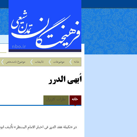
خانه
موضوعات
تالیفات
موضوع نامشخص
اُبهى الدرر
خانه
نظرات کاربران
در «تکملة عقد الدرر فى اخبار الامام المنتظر» تألیف اب