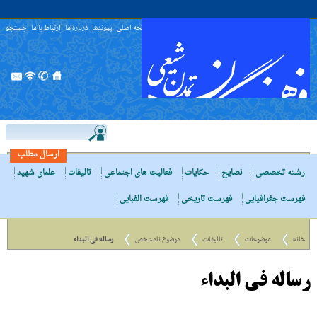
صفحه اصلی
پیوندها
درباره ما
ارتباط با ما
جستجو
ارسال مطلب
رشته تخصصی
نصایح
حکایات
فعالیت های اجتماعی
تالیفات
علمای شهید
فهرست جغرافیایی
فهرست تاریخی
فهرست الفبایی
خانه
موضوعات
تالیفات
موضوع نامشخص
رساله فی البداء
رساله فی البداء