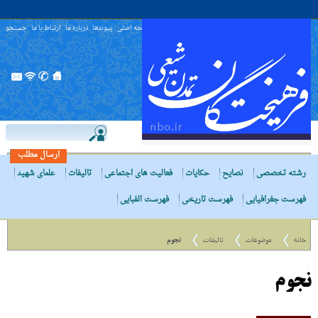
صفحه اصلی
پیوندها
درباره ما
ارتباط با ما
جستجو
ارسال مطلب
رشته تخصصی
نصایح
حکایات
فعالیت های اجتماعی
تالیفات
علمای شهید
فهرست جغرافیایی
فهرست تاریخی
فهرست الفبایی
خانه
موضوعات
تالیفات
نجوم
نجوم