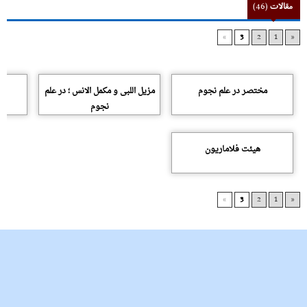
مقالات
(46)
»
3
2
1
«
مختصر در علم نجوم
مزیل اللبى و مکمل الانس ؛ در علم
نجوم
هیئت فلاماریون
»
3
2
1
«