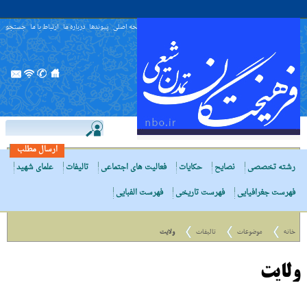
صفحه اصلی
پیوندها
درباره ما
ارتباط با ما
جستجو
ارسال مطلب
رشته تخصصی
نصایح
حکایات
فعالیت های اجتماعی
تالیفات
علمای شهید
فهرست جغرافیایی
فهرست تاریخی
فهرست الفبایی
خانه
موضوعات
تالیفات
ولایت
ولایت