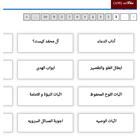
مقالات
(439)
»
...
10
9
8
7
6
5
4
3
2
1
...
«
آداب الدعاء
آل محمّد کیست؟
ابطال العلو والتقصیر
ابواب الهدى
ات
اثبات اللوح المحفوظ
اثبات النبوّة و الامامة
اثبات الوصیه
اجوبة المسائل السرویه
ا