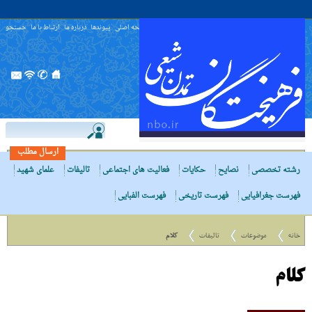
صفحه اصلی
پیوندها
درباره ما
ارتباط با ما
جستجو
ارسال مطلب
رشته تخصصی
نصایح
حکایات
فعالیت های اجتماعی
تالیفات
علمای شهید
فهرست جغرافیایی
فهرست تاریخی
فهرست الفبایی
خانه
موضوعات
تالیفات
کلام
کلام