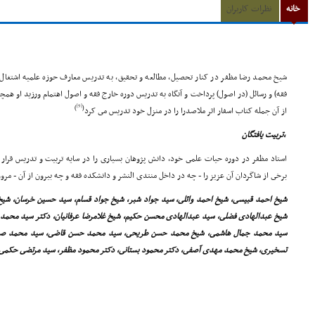
خانه
نظرات کاربران
شیخ محمد رضا مظفر در کنار تحصیل، مطالعه و تحقیق، به تدریس معارف حوزه علمیه اشتغ
فقه) و رسائل (در اصول) پرداخت و آنگاه به تدریس دوره خارج فقه و اصول اهتمام ورزید او همچن
[9]
)
(
از آن جمله کتاب اسفار اثر ملاصدرا را در منزل خود تدریس مى کرد
,تربیت یافتگان
استاد مظفر در دوره حیات علمى خود، دانش پژوهان بسیارى را در سایه تربیت و تدریس قرار د
برخى از شاگردان آن عزیز را - چه در داخل منتدى النشر و دانشکده فقه و چه بیرون از آن - مرور
شیخ احمد قبیسى، شیخ احمد وائلى، سید جواد شبر، شیخ جواد قسام، سید حسین خرسان، شیخ 
شیخ عبدالهادى فضلى، سید عبدالهادى محسن حکیم، شیخ غلامرضا عرفانیان، دکتر سید محمد ب
سید محمد جمال هاشمى، شیخ محمد حسن طریحى، سید محمد حسن قاضى، سید محمد صدر،
تسخیرى، شیخ محمد مهدى آصفى، دکتر محمود بستانى، دکتر محمود مظفر، سید مرتضى حکمى،