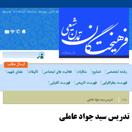
صفحه اصلی
پیوندها
درباره ما
ارتباط با ما
جستجو
ارسال مطلب
رشته تخصصی
نصایح
حکایات
فعالیت های اجتماعی
تالیفات
علمای شهید
فهرست جغرافیایی
فهرست تاریخی
فهرست الفبایی
خانه
تدریس سید جواد عاملی
تدریس سید جواد عاملی