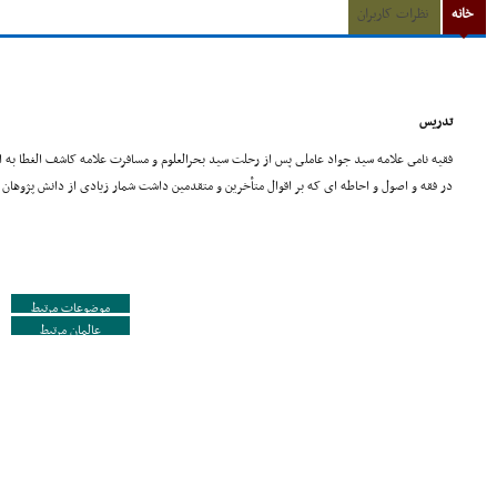
خانه
نظرات کاربران
تدریس
فقیه نامى علامه سید جواد عاملى پس از رحلت سید بحرالعلوم و مسافرت علامه کاشف الغطا به
در فقه و اصول و احاطه اى که بر اقوال متأخرین و متقدمین داشت شمار زیادى از دانش پژوها
موضوعات مرتبط
عالمان مرتبط