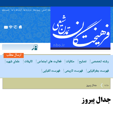
صفحه اصلی
پیوندها
درباره ما
ارتباط با ما
جستجو
ارسال مطلب
رشته تخصصی
نصایح
حکایات
فعالیت های اجتماعی
تالیفات
علمای شهید
فهرست جغرافیایی
فهرست تاریخی
فهرست الفبایی
خانه
جدال پیروز
جدال پیروز