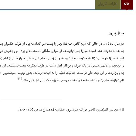
خانه
نظرات کاربران
جدال پیروز
در سال 840 ق. در حالى که شیخ کامل حله 84 بهار را پشت سر گذاشته بو
به بغداد دعوت شد. اسپند میرزا پسر قرایوسف از امراى سلطان محمدجـلایر بود. او و پـدرش دو
اسپند میرزا در سال 836 به حکومت بغداد رسید و از زمان انجام این مناظره چهار سال
و ابن فهد و عالمان شیعى در یک طرف و بزرگان اهل سنّت در طرف دیگر به بحث نشستند. ابن 
به پایان رفت و ابن فهد حلى توانست حقانیّت تشیّع را به اثبات برساند. بدین ترتیب اسپندمیرزا
[1]
)
(
نام دوازده امام زد و مذهب شیعه را مذهب رسمى حوزه حکمرانى اش قرار داد.
[1]
- مجالس المؤمنین، قاضى نورالله شوشترى، اسلامیه 1354، ج 2، ص 368 - 370.