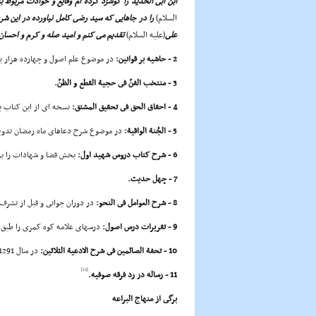
ابن ابى الحدید را گوشزد کرده ام وقایع و حوادث مربوط ب
السلام)
را در جاهایى که سید رضى کامل نیاورده در این شرح 
على
(علیه السلام)
تقدیم مى کنم و امید صله و کرم و احسان
2 - حاشیه بر قوانین:
در موضوع علم اصول و چهارده هزار 
3 - منتخب الفنّ فى حجیة القطع و الظنّ.
4 - احقاق الحق فى تحقیق المشتق:
نسخه اى از این کتاب ب
5 - الجُنة الواقیة:
در موضوع شرح دعاهاى ماه رمضان تدو
6 - شرح کتاب دروس شهید اول:
بخش قضا و شهادات را ب
7 - چهل حدیث.
8 - شرح العوامل فى النحو:
در دوران جوانى و قبل از تشرف به نجف
9 - تقریرات درس اصول:
درسهاى علامه کوه کمرى را طبق رسائل شیخ انصارى
10 - تحفة الصائمین فى شرح الادعیة الثلاثین:
در سال 1291ق در خوى نوشته است.
[12]
11 - رساله در رد فرقه صوفیه.
برگى از منهاج البراعه