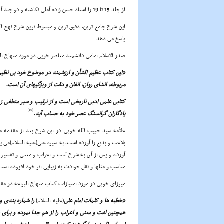
از جلد 15 تا 19 را استاد حسن زاده آملى نگاشته و دو جلد آخر هم اثر استاد محمد باقر کمره اى، به سبک میرزا حبیب الله است.
این شرح جامع ترین، دقیق ترین و مبسوط ترین شرح نهج البل
پاسخ مى دهد.
صدر الاسلام امامى دانشمند معاصر خویى در مورد منهاج ال
«این کتاب عظیم الشأن و ارزشمند در موضوع خود بى نظیر ا
مربوطه، انشاى روان، اتقان و دقت از ویژگیهاى آن است.
کتابى علمى ادبى تاریخى است و از ترتیب و سیر منطقى زیب
[10]
یادگاران گرانسنگ عصر خود به حساب آید.
علاّمه سید حبیب الله خویى در این شرح بعد از مقدمه م
بلاغت و بدیع را آورده است، به سیره على(علیه السلام)مى پر
آورده و پس از آن به شرح لغت و اعراب و معنى و تفسیر آن
مناسب و مثلها و نقل حوادث به زیبایى اثر خود افزوده است
میرزاى خویى در مورد امتیازات کتاب منهاج البراعه در مق
«خطبه ها و کلمات امام على
(علیه السلام)
را شماره بندى و
همچنین لغت و معنى و اعراب را از هم جدا نموده و براى ف