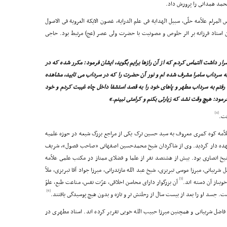
حمد همدانى را پرورش داد.
لمرام علاّمه حلّى، سبیل الهدایة فى علم الدرایة، غصون الایکة الغرویة فى الاصول
آن استاد فرزانه بر اثر خلوص و مصونیت با حضرت ولى عصر (عج) مرتبط بود. حاجى
صرار داشت التماس کردم که از آن رازها برایم بگوید، ایشان فرمود: مکرر شده که در
 سرداب سامرا مشرف شده ام و نور آن حضرت را که در سرداب مى تابید، مشاهده
رفتم به سرداب مطهر و پاهاى خود را به قصد استشفا داخل چاه غیبت کردم و خود
 فرمود: هیچ وقت نشد که زیارتى بکنم و کرامتى نبینم.»
[4]
ت 1299): علاّمه کوه کمرى معروف به سید حسین ترک یکى از مراجع بزرگ شیعه در حوزه علمیه
 عهده دار گردید. وى از شاگردان شیخ محمدحسین اصفهانى «صاحب فصول»، شریف
 شیخ انصارى بود. بیش از هشتصد نفر از علما و فضلاى ممتاز در مکتب علمى علاّمه
انى، میرزا موسى تبریزى، شیخ عبد الله مازندرانى، میرزا جواد آقا تبریزى، ملاّ
[5]
ویىاز آن دسته اند.
آن بزرگوار داراى محاسن اخلاقى، عزّت نفس، مناعت طبع، علوّ
[6]
. جسد او را بعد از بیست سال از رحلتش تر و تازه و بدون هیچ پوسیدگى یافتند.
اضل شربیانى و همچنین میرزا حبیب الله خویى تقریر کرده اند. استاد مطهرى در