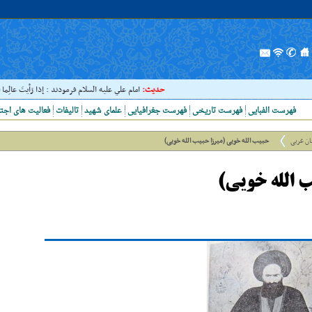
حدیث:
امام علي عليه السلام فرمودند : إذا رَأيتَ عالِما فَکُن لَهُ
فهرست الفبایی
فهرست تاریخی
فهرست جغرافیایی
علمای شهید
تالیفات
فعالیت های اجت
ان غربی
حبیب الله خویی (میرزا حبیب الله خویی)
ب الله خویی)