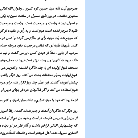
«مرحوم آیت الله سید حسین کوه کمرى ـ رضوان الله تعال
معتبرى داشت. هر روز طبق معمول در ساعت معین به یکى 
و اصول، زمینه ریاست و مرجعیت است. ریاست و مرجعیت بر
طلبه تا مرجع نشده است هیچ است و به رأى و عقیده او کوچک
که مرجع شد یک مرتبه رأى او مطاع مى گردد و کسى در مقا
کند. علیهذا طلبه اى که شانس مرجعیت دارد مرحله حساس
مرحوم از جایى ـ مثلاً از دیدن کسى ـ بر مى گشت و نیم 
خانه برود به کارى نمى رسد، بهتر است برود به محل موعود
مسجد، شیخ ژولیده اى با چند شاگرد نشسته و تدریس مى 
شیخ ژولیده بسیار محققانه بحث مى کند، روز دیگر راغب ش
پیشش افزوده گشت. این عمل چند روز تکرار شد، براى مرح
شیخ استفاده مى کند و اگر شاگردان خودش بجاى درس او ب
اینجا بود که خود را میان تسلیم و عناد، میان ایمان و کفر، م
روز دیگر که شاگردان آمدند و جمع شدند گفت: رفقا امروز م
از من براى تدریس شایسته تر است و خود من هم از او استفا
که چشمهایش اندکى تراخم داشت و آثار فقر در او دیده 
انصارى معروف شد، اهل شوشتر است و «استاد المتأخرین» ل