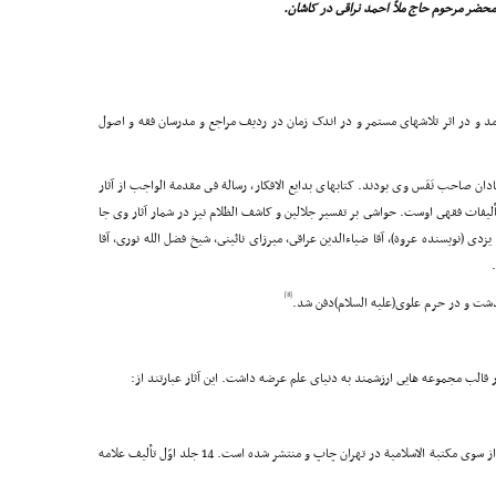
 محضر مرحوم حاج ملاّ احمد نراقى در کاشان.
املش به دنیا آمد و در اثر تلاشهاى مستمر و در اندک زمان در ردیف مراجع و مدرسان فقه و اصول
ن صاحب نَفَس وى بودند. کتابهاى بدایع الافکار، رسالة فى مقدمة الواجب از آثار
تألیفات فقهى اوست. حواشى بر تفسیر جلالین و کاشف الظلام نیز در شمار آثار وى جا
زدى (نویسنده عروة)، آقا ضیاءالدین عراقى، میرزاى نائینى، شیخ فضل الله نورى، آقا
[8]
 قالب مجموعه هایى ارزشمند به دنیاى علم عرضه داشت. این آثار عبارتند از:
این کتاب که مشهورترین اثر علاّمه خویى است، در 21 جلد از سوى مکتبة الاسلامیة در تهران چاپ و منتشر شده است. 14 جلد اوّل تألیف علامه