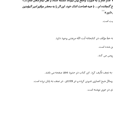
ه کلام امام را به صورت واضح بیان نموده، سلسله اسناد و نقل تمام سخن امام
(علیه
گنجانده ام... با همه فصاحت اندک خود، این اثر را به محضر مولایم امیر المؤمنین
[11]
 دارم.»
بیت است.
ه خط مؤلف در کتابخانه آیت الله مرعشى وجود دارد.
ین شده است.
ررسى مى کند.
 تألیف کرد. این کتاب در حدود 400 صفحه مى باشد.
 تدوین کرده و در 1289ق. در نجف به پایان برده است.