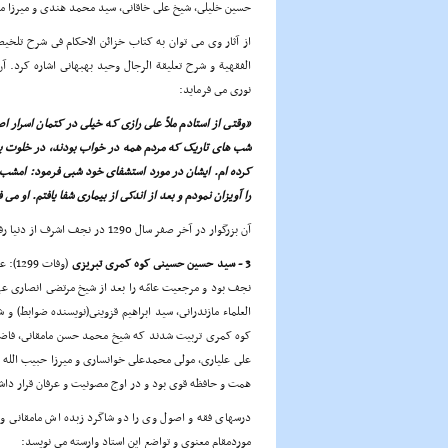
حسین خلیلى، شیخ على خاقانى، سید محمد هندى و میرزا م
از آثار وى مى توان به کتاب خزائن الاحکام فى شرح تلخیص ا
الفقهیة و شرح تعلیقة الرجال وحید بهبهانى اشاره کرد. 
نورى مى فرماید:
«وقتى از استادم ملاّ على رازى که خیلى در کتمان اسرار ا
شب هاى تاریک که مردم همه در خواب بودند، در خلوت به
کرده ام. ایشان در مورد استشفاى خود شبى فرمود: امشب 
را آویزان نمودم و بعد از اندکى از بیمارى شفا یافتم. او مى
آن بزرگوار در آخر صفر سال 1290 در نجف اشرف از دنیا رفت.
3 - سید حسین حسینى کوه کمرى تبریزى
(وفا
نجف بود و مرجعیت عامّه را بعد از شیخ مرتضى انصارى
العلماء مازندرانى، سید ابراهیم قزوینى(نویسنده ضوابط) و
کوه کمرى تربیت شدند که شیخ محمد حسن مامقانى، فاضل شربی
على علیارى، مولى محمدعلى خوانسارى و میرزا حبیب الله خ
همت و حافظه قوى بود و در اوج مصونیت و عرفان قرار داشت
درسهاى فقه و اصول وى را دو شاگرد زبده اش مامقانى و ف
موردمقام معنوى و تواضع این استاد وارسته مى نویسد: