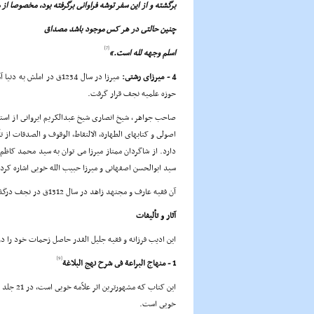
برگشته و از این سفر توشه فراوانى برگرفته بود، مخصوصا از
چنین حالتى در هر کس موجود باشد مصداق
[7]
اسلم وجهه لله است.»
4 - میرزاى رشتى:
میرزا در سال 1234ق در 
حوزه علمیه نجف قرار گرفت.
صاحب جواهر، شیخ انصارى شیخ عبدالکریم ایروانى از استادا
اصولى و کتابهاى الطهارة، الالتقاط، الوقوف و الصدقات از 
دارد. از شاگردان ممتاز میرزا مى توان به سید محمد کاظم ی
سید ابوالحسن اصفهانى و میرزا حبیب الله خویى اشاره کرد.
آن فقیه عارف و مجتهد زاهد در سال 1312ق در نجف درگذشت و در حرم علوى(علیه السلام)دفن شد.
آثار و تألیفات
این ادیب فرزانه و فقیه جلیل القدر حاصل زحمات خود را در
[9]
1 - منهاج البراعة فى شرح نهج البلاغة
خویى است.