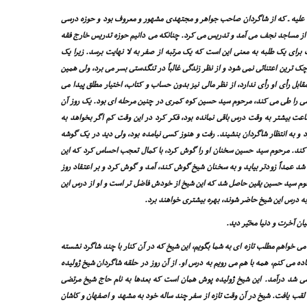
ى علیه ـ که از شاگردان صاحب جواهر و مجتهدى مشهور و معروف بود و حوزه درسى
از مساجد نجف مى آمد و تدریس مى کرد. چنانکه مى دانیم حوزه تدریس خارج فقه
اى یک طلبه به معنى این است که یک مرتبه از صفر به لا نهایت برسد. زیرا یک
 ترین اعتنائى نمى شود و از نظر زندگى غالباً در تنگدستى بسر مى برد، ولى همین
بل رأى او رأى ندارد، از نظر مالى نیز بدون حساب و کتاب، اختیار مطلق پیدا مى
ى را طى مى کند، مرحوم سید حسین کوه کمرى در چنین مرحله اى بود. یک روز آن
ساعت بیشتر به وقت درس باقى نمانده بود، فکر کرد در این وقت کم اگر بخواهد به
 و به انتظار شاگردان بنشیند. رفت و هنوز کسى نیامده بود، ولى دید در یک گوشه
کند. مرحوم سید حسین سخنان او را گوش کرد، با کمال تعجب احساس کرد که این
د عمداً زودتر بیاید و به سخنان شیخ گوش کند، آمد و گوش کرد و بر اعتقاد روز
وم سید حسین یقین حاصل شد که این شیخ از خودش فاضل تر است و او از درس این
ه درس این شیخ حاضر شوند، بهره بیشترى خواهند برد.
یان آخرت و دنیا مخیّر دید.
ى خواهم مطلب تازه اى به شما بگویم، این شیخ که در آن کنار با چند شاگرد نشسته
ده مى کنم، همه با هم مى رویم به درس او. از آن روز در حلقه شاگردان شیخ ژولیده
مى شد درآمد. این شیخ ژولیده پوش همان است که بعدها به نام حاج شیخ مرتضى
قب یافت. شیخ در آن وقت تازه از سفر چند ساله خود به مشهد و اصفهان و کاشان