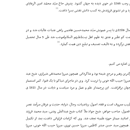
میرزا حبیب الله خویى فرزند میر محمّد بن هاشم در پنجم رجب 1265 در خوى دیده به جهان گشود. پدرش حاج سیّد محمّد امین الرعایاى
[1]
بود و در تشویق فرزندش به کسب دانش نقشى بسزا داشت.
میرزا حبیب الله بعد از تحصیل ابتدایى در زادگاهش، در سال 1286ق با پسر عمویش سیّد محمدحسین هاشمى راهى عتبات عالیات شد و در
حوزه علوى(علیه السلام) مسکن گزید. هوش سرشار، استقامت کم نظیر و عشق به علوم اهل بیت(علیهم السلام)موجب شد طى 5 سال تحصیل
[2]
ش برگردد و به تالیف، تصنیف و تبلیغ دین همت گمارد.
ن اشاره مى کنیم.
رگترین رهبر و مرجع شیعه بود و شاگردانى همچون میرزا محمدتقى شیرازى، شیخ عبد
یرزا حبیب الله خویى را تربیت کرد. وى در ماجراى تنباکو با یک فتوا، کمر استعمار
انگلیس را شکست و با عزت و افتخار پرچم شیعه را در جهان برافراشت. این پرچمدار علم و عمل و مرد سیاست و دیانت در سال 1312 ق
و طبیب معروف است و فقه، اصول، ریاضیات، رجال، درایه، حدیث و عرفان سرآمد عصر
فصول، صاحب جواهر، شیخ جواد ملاّ کتاب شیخ عبدالعلى رشتى، سید محمد فرزند
اساتید ممتاز حوزه علمیه نجف شد. وى که کرامات فراوانى داشت، بعد از تکمیل
 همچون سید حسن صدر کاظمى، میرزا حسین نورى، میرزا حبیب الله خویى، میرزا