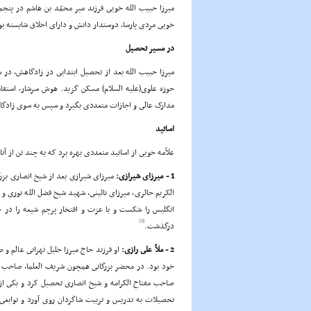
خویى مردى پارسا، دوستدار دانش و داراى اخلاق شایسته 
در مسیر تحصیل
مدارک عالى و اجازات متعددى بگیرد و سپس به سوى زادگاه
اساتید
علاّمه خویى از اساتید متعددى بهره برد که به چند تن از آنا
1 - میرزاى شیرازى:
میرزاى شیرازى بعد از شیخ انصارى بز
الکریم حائرى، میرزاى نائینى، شهید شیخ فضل الله نورى و م
[3]
درگذشت.
2 - ملاّ على رازى:
او فرزند حاج میرزا خلیل تهرانى عالم 
خود بود. در محضر بزرگانى همچون شریف العلما، صاحب 
صاحب مفتاح الکرامه و شیخ انصارى تحصیل کرد و یکى از 
تحصیلات به تدریس و تربیت شاگردان روى آورد و نوابغى