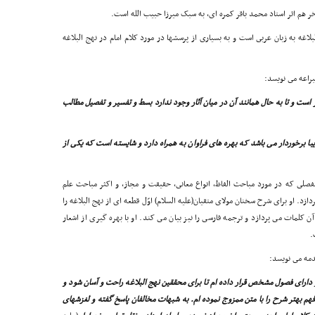
اغه به زبان عربى است و به بسیارى از پرسشها در مورد کلام امام در نهج البلاغه
براعه مى نویسد:
ست و تا به حال همانند آن در میان آثار وجود ندارد بسط و تفسیر و تفصیل مطالب
ا برخوردار مى باشد که بهره هاى فراوان به همراه دارد و شایسته است که یکى از
فصلى که در مورد مباحث الفاظ، انواع معانى، حقیقت و مجاز، و اکثر مباحث علم
دازد. او براى شرح سخنان مولاى متقیان(علیه السلام) اوّل قطعه اى از نهج البلاغه را
 کلمات مى پردازد و ترجمه فارسى را نیز بیان مى کند. او با بهره گیرى از اشعار
.
دمه مى نویسد:
 داراى فصول مشخص قرار داده ام تا براى محققین نهج البلاغه راحت و آسان شود و
هم بهتر شرح را با متن ممزوج نموده ام. به شبهات مخالفان پاسخ گفته و لغزشهاى