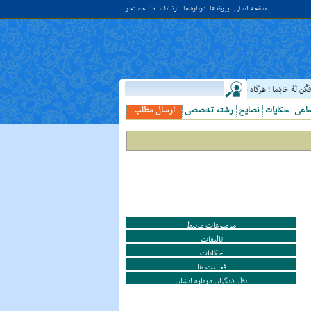
صفحه اصلی
پیوندها
درباره ما
ارتباط با ما
جستجو
 خادِما ؛ هرگاه دانشمندى ديدى، به او خدمت کن. ( غررالحکم ح ۴۰۴۴ )
حدیث:
امام علي (
ماعی
حکایات
نصایح
رشته تخصصی
ارسال مطلب
موضوعات مرتبط
تالیفات
حکایات
فعالیت ها
نظر دیگران درباره ایشان