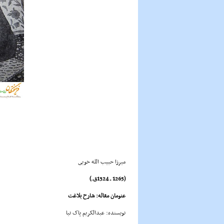
میرزا حبیب الله خویى
(1265 ـ 1324ق.)
عنومان مقاله: شارح بلاغت
نویسنده: عبدالکریم پاک نیا