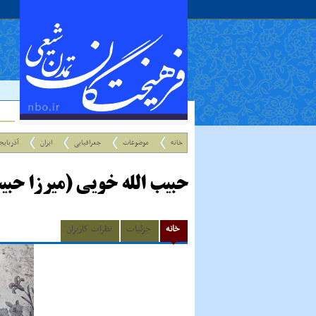
خانه
موضوعات
جغرافیایی
ایران
آذربایج
حبیب الله خویی (میرزا حبی
خانه
جزئیات
نظرات کاربران