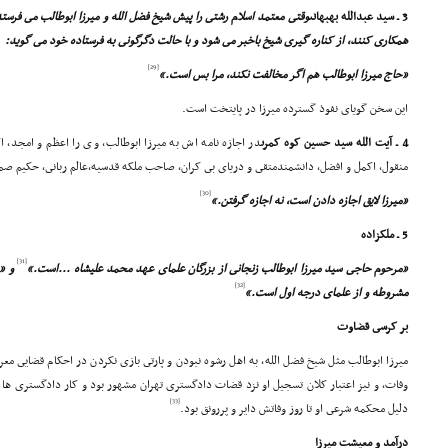
3 ـ سید عبدالله بهبهانى
وقتى معتمد اسلام رشتى را پیش شیخ فضل الله و میرزا ابوطالب مى فرستد تا
همکارى کنند، از کناره گیرى شیخ باخبر مى شود و با حالت دگرگونى به فرستاده خود مى گوید:
[29]
«حاج میرزا ابوطالب هم اگر مخالفت نکند، مرا بس است.»
این سخن گویاى نفوذ گسترده میرزا در پایتخت است.
4 ـ آیت الله سید حسین کوه کمرى
در اجازه نامه اش به میرزا ابوطالب، وى را اعظم و امجد، 
منقول، اکمل و افضل، دانشمندمتقى و دریاى بى کران، صاحب ملکه قدسیه،عالم ربانى، حکیم صم
[30]
«میرزا لایق اجازه دادن است, نه اجازه گرفتن.»
5 ـ ملکزاده
[31]
«مرحوم حاجى سید میرزا ابوطالب زنجانى از بزرگان علماى عهد محمد علیشاه ...است.»
و «ح
[32]
مشروطه و از علماى درجه اول است.»
بر کرسى قضاوت
میرزا ابوطالب مثل شیخ فضل الله، به اهل رشوه نبودن و پارتى بازى نکردن در احکام قضایى مع
وفات، و نیز اعتبار کلان تسجیل او نزد قضات دادگسترى تهران مشهور بود و کار دادگسترى ها ر
[33]
دلیل محکمه شرعى او تا روز وفاتش دایر و پررونق بود.
درآمد و معیشت میرزا