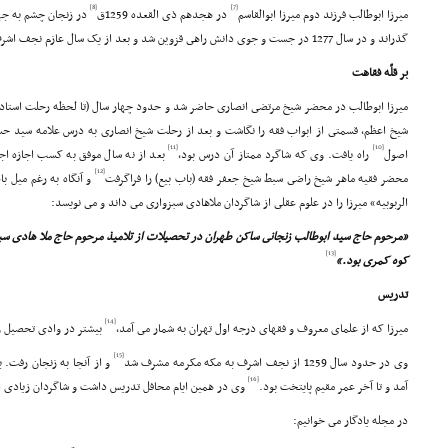
[8]
[7]
میرزا ابوطالب فرزند دوم میرزا ابوالقاسم
در هجدهم ذى القعده 1259ق
در زنجان چشم به جه
گذراند و در سال 1277 در جست و جوى دانش راهى قزوین شد و بعد از یک سال عازم نجف اشرف شد.
بر قلّه فقاهت
میرزا ابوطالب در محضر شیخ مرتضى انصارى حاضر شد و حدود چهار سال (تا لحظه رحلت استاد)
شیخ اعظم، قسمتى از ابواب فقه را نگاشت و بعد از رحلت شیخ انصارى به درس علامه سید
[11]
[10]
اصول
راه یافت. وى که شاگرد ممتاز آن درس بود،
بعد از نه سال موفق به کسب اجازه اجته
[12]
محضر فقیه ماهر شیخ راضى سبط شیخ جعفر فقه (باب بیع) را فراگرفت
و آنگاه به رغم میل ب
الربوبیه» میرزا را در علوم عقلى از شاگردان ملاهادى سبزوارى مى داند و مى نویسد:
«مرحوم حاج سید ابوطالب زنجانى ساکن طهران در تحصیلات از تلامیذ مرحوم حاج ملا هادى سب
[13]
کوه کمرى بود.»
تدریس
[14]
میرزا که از علماى معروف و فقهاى درجه اول تهران به شمار مى آمد،
بیشتر در وادى تحصیل و
[15]
وى در حدود سال 1259 از نجف اشرف به مکه مکرمه مشرف شد
و از آنجا به زنجان رفت. 
[16]
آمد و تا آخر عمر مقیم پایتخت بود.
وى در همین ایام محافل تدریس داشت و شاگردان زیادى از
در مجله یادگار مى خوانیم: