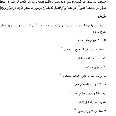
«مجلس تدریسش در طهران تا یوم وفاتش دائر و اغلب فضلاء و مبرّزین طلاب آن عصر در محف
[17]
شایان مى کردند. اکنون
هم عده اى از افاضل تلامذه آن مرحوم که تعیّنى دارند در تهران و ول
تألیفات
[19]
مورخان میرزا ابوطالب را از علماى طراز اول تهران دانسته اند
و کتب زیادى را در زمره آثارو
شرح است:
الف ـ کتابهاى چاپ شده:
[20]
1- ایضاح السبل فى الترجیح و التعادل.
2- التنقید فى احکام التقلید.
3- کیمیاى سعادت.
[21]
4- ترجمة طهارة الاعراق ابوعلى مسکویه .
ب ـ کتابها و رساله هاى خطى:
5- غایة المرام فى احکام الصیاح.
6- رسالة فى تحلیل الامة.
[22]
7- مقابیس الانواردر اصول.