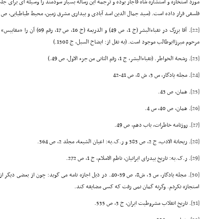
مورد استخاره و استشاره شاه قاجار بوده و ترجمه این رساله بسیار سودمند را وسیله اى براى جل
فلسفى قرار داده است. (سید جمال الدین اسد آبادى و بیدارى مشرق زمین، محیط طباطبایى، ص 329-330.)
[22]
. آقا بزرگ در نقباءالبشر (ج 1، ص 9
مرحوم میرزاابوطالب موجود است. (به نقل از: ایضاح السبل، ج 1308.)
[23]
. رشحة الخواطر. (نقباءالبشر، ج 1، رقم الثانى من جزء الاول، ص 49.)
[24]
. مجله یادگار، س 3، ش 8، ص 41-42
[25]
. همان، ص 43.
[26]
. همان، ص 40، س 4.
[27]
. روزنامه خاطرات، باب دهم، ص 49.
[28]
. ریحانة الادب، ج 2، ص 383 و ر.ک.به: اعیان الشیعة، مجلد 2، ص 364.
[29]
. ر.ک.به: تاریخ بیدراى ایرانیان، ناظم الاسلام، ج 1، ص 272.
[30]
. مجله یادگار، س 3، ش8، ص 39-40. در ذیل اجازه نامه مى گوید: چون از
استجازه نکردم. وگرنه گمان نمى رفت که کسى مضایقه کند.
[31]
. تاریخ انقلاب مشروطیت ایران، ج 3، ص 535.