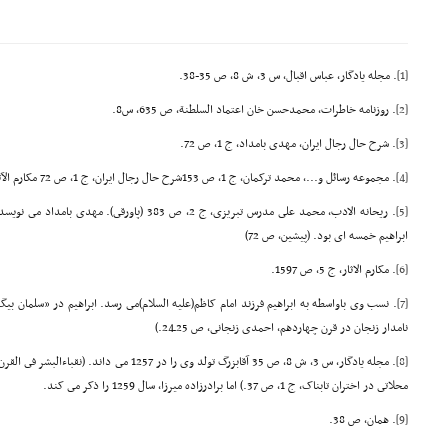
[1]
. مجله یادگار، عباس اقبال، س 3، ش 8، ص 35-38.
[2]
. روزنامه خاطرات، محمدحسن خان اعتماد السلطنة، ص 635، س8.
[3]
. شرح حال رجال ایران، مهدى بامداد، ج 1، ص 72.
[4]
. مجموعه رسائل و...، محمد ترکمان، ج 1، ص 153شرح حال رجال ایران، ج 1، ص 72 مکارم الآثار، ج 5، ص 1597.
[5]
. ریحانه الادب، محمد على مدرس تبریزى، ج 2، ص 383 (پا
ابراهیم خمسه اى بود. (پیشین، ص 72)
[6]
. مکارم الاثار، ج 5، ص 1597.
[7]
. نسب وى باواسطه به ابراهیم فرزند امام کاظم(علیه السلام)مى رسد. ابراهیم در «سلمان 
نامدار زنجان در قرن چهاردهم، احمدى زنجانى، ص 25ـ24.)
[8]
محلاتى در اختران تابناک، ج 1، ص 37.) اما برادرزاده میرزا، سال 1259 را ذکر مى کند.
[9]
. همان، ص 38.