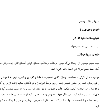
میرزاابوطالب زنجانى
(1259-1329هـ .ق)
عنوان مقاله: فقیه فداکار
نویسنده: على احمدى خواه
خاندان میرزا ابوطالب
سید سلیم موسوى از اجداد بزرگ میرزا ابوطالب و شاگرد محقق کرکى (محقق ثانى) بود. وقتى 
آمد، سید سلیم نیز به تبع استاد راهى ایران شد.
مرحوم محقق کرکى با مشاهده اوضاع کشور دستور داد علما و فقها براى ترویج دین به شهرهاى
راهى زنجان شد. این حضور تبلیغى بعد از وى توسط فرزندان و نوادگانش تداوم یافت ازاین رو 
طهماسب دوم اشاره کرد. این عالم بزرگ، به رغم زعامت دینى، گرفتار فتنه افغان ها شد. آنا
بودند، خانه و کتابخانه اش را به آتش کشیدند. آثار این حریق تا زمان پدر میرزا ابوطالب آشکار ب
کرد.