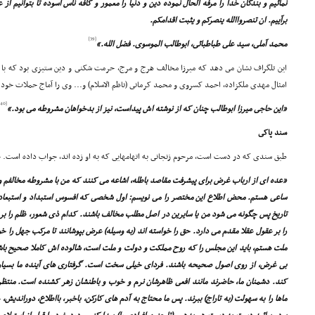
نمائیم و بندگان خدا را مرفّه الحال نموده دین و دنیا را معمور و کافه ناس آسوده تا بتوانیم ا
برآییم. ان تنصرواالله ینصرکم و یثبت اقدامکم.
[39]
محمد آملى، سید على طباطبائى، ابوطالب الموسوى. فضل الله.»
این تلگراف نشان مى دهد که میرزا مخالف هرج و مرج، حرمت شکنى و دین ستیزى بود که با 
امثال مهدى ملکزاده، احمد کسروى و محمد کرمانى (ناظم الاسلام) و... وى را آماج حملات خود 
[40]
«این حاجى میرزا ابوطالب چنان که از نوشته اش پیداست، نیز از بدخواهان مشروطه مى بود.»
سند پاکى
طبق سندى که در دست است، مرحوم زنجانى به اتهامهایى که به او زده اند، جواب داده است. چک
«عده اى از ارباب غرض براى پیشرفت مقاصد باطله، اشاعه مى کنند که من با مشروطه مخالفم و
ساعى هستم. محض اطلاع این مختصر را مى نویسم: اول شخصى که افسوس استبداد و استبعاد ر
تاریخ پس چگونه مى شود من یا سایرین در اصل مطلب مخالف باشند. کدام ذى شعور، ظلم را بر
را بر عقول عقلا مقدم مى دارد. حق را خواسته اند (به وسیله) عرض بپوشانند تا مرکب جهل را خ
ملت هستم، باید این مجلس را که روح مملکت و دولت و ملت است، شالوده اش کاملا صحیح باش
بى غرض، از روى اصول صحیحه باشند. فرداى خیلى سخت است. گرفتارى هاى آینده ما بسیا
کند. دشمنان ما، حاضرند مانند افعى ظاهرشان نرم و خوب و باطنشان زهر کشنده است. منت
ماها را به سهولت (به تاراج) ببرند. پس ما محتاج به آدم هاى کارکن، باخبر، بااطلاع، دوراندیش،