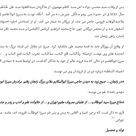
پس از وفات سید محسن، نواده اش سید کاظم موسوى، از شاگردان سیدالفقها سید على طباطبا
سال 1232ق در حدود سى ودو سالگى عمرش به سر آمد. آنگاه نوبت به میرزا ابوالقاس
ملاعبدالوهاب قزوینى حاضر مى شد، از بزرگان به شمار مى آمد. او از استادش اجازه اجتهاد
اصفهان شد و از محضر بزرگانى چون حاج محمد ابراهیم کرباسى (کلباسى) و سید محمد باقر مشفق
ایشان، راهى زنجان شد.
از وقایع آن روزگار باید به فتنه محمد على باباشاره کرد. میرزا در مقابل این فساد بزرگ به بی
اندیشه هاى وى نوشت، ازجمله: ردّالباب، قلع الباب، سدّالباب، تخرب الباب، قمع الباب و...
میرزا ابوالقاسم در حالى که سه فرزند عالم از خود به یادگار گذاشت، در اواسط شنبه 3 جمادى الاولى 1292 در هفتاد سالگى درگذشت.
اعتماد السلطنه درباره دو تن از فرزندان وى مى نویسد:
«در زنجان... صبح زود به دیدن حاجى میرزا ابوالمکارم ملاى بزرگ زنجان رفتم. برادرش میرزا ا
مهدى بامداد هم مى نویسد:
«حاج میرزا سید ابوطالب... از علماى معروف مقیم تهران و... از خانواده علم و ادب و پدر و ج
لازم به ذکر است که برخى اسما و القابى به پیش و پس نام میرزا ابوطالب افزوده اند، مانند:
[6]
تهرانى.
تولد و تحصیل