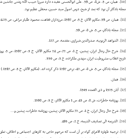
[10]
. همان، س 3، ش8، ص 39. على ابوالحسنى عقیده دارد میرزا حبیب الله رشتى 
مجله یادگار آن بود که بعد از شیخ، درس اصول سید حسین، محفلى عظیم بود.
[11]
. همان، ص 39، مکارم الآثار، ج 5، ص 1597، مرزداران فقاهت، محمود طلیار مراغى، ص 23ـ24.
[12]
. مجله یادگار، س 3، ش 8، ص 39.
[13]
. الشواهد الربوبیه، صدرالدین شیرازى، مقدمه، ص 127.
[14]
. شرح حال ر
تاریخ انقلاب مشروطیت ایران، مهدى ملکزاده، ج 3، ص 550.
[15]
. مجله یادگار، س 3، ش 8، ص 42، برخى 1297 ذکر کرده اند. (مکارم الآثار، ج 5، ص 1597.)
[16]
. همان.
[17]
. آبان 1325 و ذى القعده 1365.
[18]
. روزنامه خاطرات، ش 8، ص 43، س 1 مکارم الآثار، ج 5، ص 1598.
[19]
. شرح حال رجال ایران، ج 1، ص 72 مکارم الآثار، پیشین، روزنامه خاطرات، پیشین و...
[20]
. الذریعه الى تصانیف الشیعه، ج 2، ص 495.
[21]
. ترجمه طهارة الاعراق گواه بر آن است که مرحوم حاجى به کارهاى اجتماعى و اخلاقى، تعل