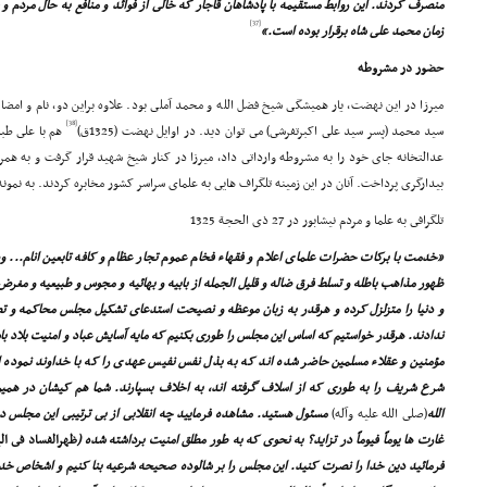
منصرف کردند. این روابط مستقیمه با پادشاهان قاجار که خالى از فوائد و منافع به حال مردم و ج
[37]
زمان محمد على شاه برقرار بوده است.»
حضور در مشروطه
میرزا در این نهضت، یار همیشگى شیخ فضل الله و محمد آملى بود. علاوه براین دو، نام و امضاى
[38]
سید محمد (پسر سید على اکبرتفرشى) مى توان دید. در اوایل نهضت (1325ق)
هم با على طبا
عدالتخانه جاى خود را به مشروطه وارداتى داد، میرزا در کنار شیخ شهید قرار گرفت و به هم
بیدارگرى پرداخت. آنان در این زمینه تلگراف هایى به علماى سراسر کشور مخابره کردند. به نمونه 
تلگرافى به علما و مردم نیشابور در 27 ذى الحجة 1325
«خدمت با برکات حضرات علماى اعلام و فقهاء فخام عموم تجار عظام و کافه تابعین انام...
ظهور مذاهب باطله و تسلط فرق ضاله و قلیل الجمله از بابیه و بهائیه و مجوس و طبیعیه و مغر
و دنیا را متزلزل کرده و هرقدر به زبان موعظه و نصیحت استدعاى تشکیل مجلس محاکمه و تطب
ندادند. هرقدر خواستیم که اساس این مجلس را طورى بکنیم که مایه آسایش عباد و امنیت بلاد 
مؤمنین و عقلاء مسلمین حاضر شده اند که به بذل نفس نفیس عهدى را که با خداوند نموده اند 
شرع شریف را به طورى که از اسلاف گرفته اند، به اخلاف بسپارند. شما هم کیشان در همین
الله
(صلى الله علیه وآله)
مسئول هستید. مشاهده فرمایید چه انقلابى از بى ترتیبى این مجلس در
غارت ها یوماً فیوماً در تزاید؟ به نحوى که به طور مطلق امنیت برداشته شده (
ظهرالفساد فى ال
فرمائید دین خدا را نصرت کنید. این مجلس را بر شالوده صحیحه شرعیه بنا کنیم و اشخاص خد