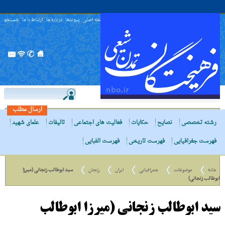
صفحه اصلی
پیوندها
درباره ما
ارتباط با ما
جستجو
ارسال مطلب
رشته تخصصی
نصایح
حکایات
فعالیت های اجتماعی
تالیفات
علمای شهید
فهرست جغرافیایی
فهرست تاریخی
فهرست الفبایی
خانه
موضوعات
جغرافیایی
ایران
زنجان
سید ابوطالب زنجانی (میرزا
ابوطالب زنجانی)
سید ابوطالب زنجانی (میرزا ابوطالب