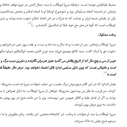
زنجانى در اندیشه اتحاد مسلمانان بود و «موضوع ارتباط او با اتحاد اسلام و شخص عبدالحمید
یکى از علماى شیعه ایران و عتبات که به شرکت در امر اتحاد اسلام دعوت شده بودند و بدین
[43]
ابوطالب است که گویا در سفر حج خود، قبلا از اسلامبول گذشته و...»
رحلت مشکوک
میرزا ابوطالب زنجانى، پس از شصت و نه سال و سه ماه و بیست و هفت روز عمر در پانزدهم ربیع ال
دعوت حق را لبیک گفت. سید کاظم موسوى فرزند سید عزیز الدین محمد ابوالمکارم درباره چگ
«پس از سى و پنج سال که از تاریخ وفاتش مى گذرد هنوز هم براى نگارنده و سایرین سبب مرگ و
است و شایعاتى هست که چون دلیل مسلمى ندارد قابل اعتماد نخواهد بود. درهر حال حقیقتاً ق
[45]
است.»
همان اندازه که در این کلام مبهم بودن مرگ عجیب مى نماید، شهادت میرزا به دست مشروطه خوا
کردند، نیز قریب به نظر مى رسدچون مشروطه خواهان از میرزا ابوطالب، به دلیل همراهى با مش
بودند و اگر از فشار علما و افکار عمومى نمى ترسیدند، وى را نیز مانند شیخ در روز روشن 
داشتند، به ترور پنهان روى آوردند.
میرزا ابوطالب را بعد از شهادت یا رحلت، در کتابخانه شخصى اش یافتند. پیکر مطهرش را به 
مرحوم شیخ بهایى به خاک سپردند.