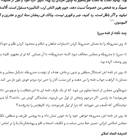
بود. بیائید دست به دست هم بدهیم (تا چنین افرادى را) پیدا کنیم. درد خود را قبل از استیلاء
عموماً، و به شخص من خصوصاً نسبت دهد,
«یوم یقوم الناس لرب العالمین»
مسئول است,
ألالعن
نمایید و اگر باطل است، رد کنید, جبر و قهرى نیست. وذلک فى رمضان سنة اربع و عشرین و ثلث
[42]
الموسوى.
چند نکته از نامه میرزا
1- وى مشروطه را به معناى «مشروط کردن اختیارات شاهان و حکام و محدود کردن ظلم و خودکامگى» گرفته است.
2- میرزا با مشروطه و مجلس مخالف نبود البته «مشروطه» با آن معنایى که او از مفهوم کلمه بی
وى وصف کرده بود.
3- وى در نامه اش استدلال منطقى و بدون پرخاش، هدف از نهضت مشروطه، تشکیل مجلس و شرایط 
متدیّن با کراهت جواب نامه را مى دهند و این مشت آنان را حتى نزد مردم خوش باور باز مى کند.
دروغگویى مجلس از اینجا معلوم مى شود که از یک طرف نامه اى به این شفافیت را مبهم مى دان
نفرمودید! به راستى اگر مرحوم زنجانى از اول مى فرمود، نمایندگان گوش مى دادند؟! آیا شی
نمایندگانى که تأسف مى خوردند که چرا از اول نفرمودید، راه کارهایش را پذیرفتند؟!
4- وى در نامه اش، مشروعه خواهى خود را به خوبى نشان داد و به روشنى ظریف و منطقى، تک
مجلس اسلامى ایرانى، تعیین خط مشى سیاست و تکلیف اصحاب قلم و روشنفکرمآب) را بر اساس تعا
اندیشه اتحاد اسلام