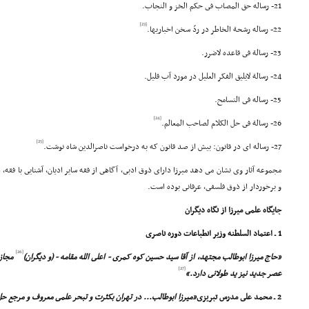
21- رساله حق المصاب فى حکم الخز و النجاب.
[23]
22- رساله رشحة الخاطر در ردّ سخن اخباریها.
23- رسالة فى قاعده لاضرر.
24- رسالة لایلیق الفکر العلیل در مورد آب قلیل.
25- رساله فى التسامح.
[24]
26- رسالة فى حل الکلام لصاحب المعالم.
[25]
27- رساله اى در قانون: بیش از صد قانون که به درخواست ناصرالدین شاه نوشت.
مجموعه آثار وى نشان مى دهد میرزا داراى ذوق ادبى، آگاهى از فقه سایر ادیان، آشنایى با فقه، ا
و برخوردار از ذوق فلسفى، عرفانى بوده است.
جایگاه علمى میرزا از نگاه دیگران
1 ـ اعتماد السلطنه وزیر انطباعات دوره ناصرى
[26]
«حاج میرزا ابوطالب مجتهد، از آقا سید حسین کوه کمرى - اعلى الله مقامه - (و دیگران)
مجاز 
[27]
عصر جدید نیز ید طولانى دارد.»
2 ـ محمد على مدرس تبریزى
«میرزا ابوطالب... در تهران بکثرت و تبحر علمى معروف و مرجع ح