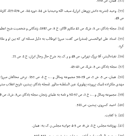
[32]
. همان، ص 550.
[33]
. وحید (نشریه د
ص 49.
[34]
. مجله یادگار، س 3، ش8، ص 42 مکارم الآثار، ج 5، ص 1597, زندگانى و شخصیت شیخ اعظم انصارى، انصارى، ص 408-409.
[35]
. استاد على ابوالحسنى (منذر) مى گفت: میرزا ابوطالب به دلیل مسئله اى که بین او و ملاق
کرد.
[36]
. نقباءالبشر، آقا بزرگ تهرانى، ص 49 و ر.ک.به: شرح حال رجال ایران، ج 1، ص 72.
[37]
. مجله یادگار، س 3، ش8، ص 42-43.
[38]
. همان، س 3، ش 2، ص 29-30 مجموعه رسائل 
مهدى ملکزاده (نمک پرورده پهلوى)، عین السلطنه سالور. (مجله یادگار، پیشین، تاریخ انقلاب مشروطیت ایران، 
[39]
. مجموعه رسائل و...، ج 2، ص 57-58 و نامه به علماى زنجان، مجله یادگار، س3، ش2، ص 29.
[40]
. احمد کسروى، پیشین، ص 511.
[41]
. با کفایت.
[42]
. روزنامه مجلس، ج 1، ش 6، ص 3-4 جوابیه مجلس ر.ک.به: همان.