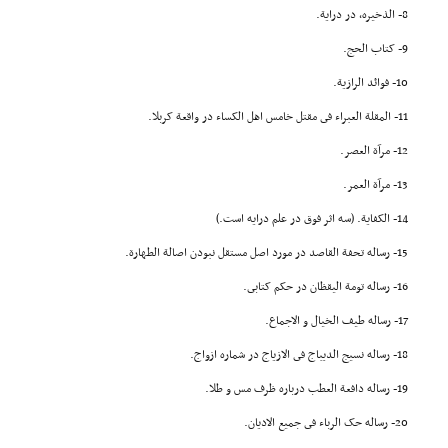
8- الذخیره، در درایة.
9- کتاب الحج.
10- فوائد الرازیة.
11- المقلة العبراء فى مقتل خامس اهل الکساء در واقعة کربلا.
12- مرآة العصر.
13- مرآة العمر.
14- الکفایة. (سه اثر فوق در علم درایه است.)
15- رساله تحفة القاصد در مورد اصل مستقل نبودن اصالة الطهارة.
16- رساله تومة الیقظان در حکم کتابى.
17- رساله طیف الخیال و الاجماع.
18- رساله نسیج الدیباج فى الازیاج در شماره ازواج.
19- رساله دافعة العطب درباره ظرف مس و طلا.
20- رساله حک الرباء فى جمیع الادیان.