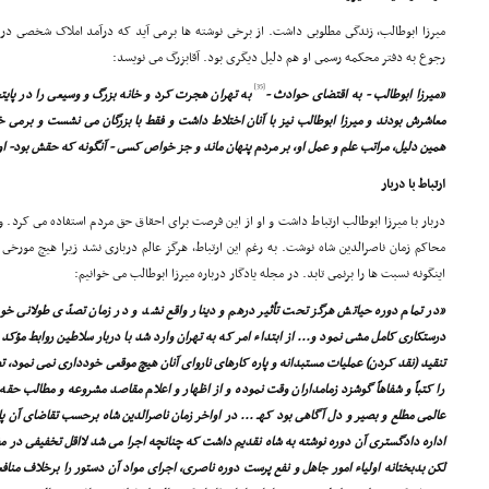
میرزا ابوطالب، زندگى مطلوبى داشت. از برخى نوشته ها برمى آید که درآمد املاک شخصى در
رجوع به دفتر محکمه رسمى او هم دلیل دیگرى بود. آقابزرگ مى نویسد:
[35]
«میرزا ابوطالب - به اقتضاى حوادث -
به تهران هجرت کرد و خانه بزرگ و وسیعى را در پایتخ
معاشرش بودند و میرزا ابوطالب نیز با آنان اختلاط داشت و فقط با بزرگان مى نشست و برمى
همین دلیل، مراتب علم و عمل او، بر مردم پنهان ماند و جز خواص کسى - آنگونه که حقش بود- ا
ارتباط با دربار
دربار با میرزا ابوطالب ارتباط داشت و او از این فرصت براى احقاق حق مردم استفاده مى کرد. 
محاکم زمان ناصرالدین شاه نوشت. به رغم این ارتباط، هرگز عالم دربارى نشد زیرا هیچ مورخى
اینگونه نسبت ها را برنمى تابد. در مجله یادگار درباره میرزا ابوطالب مى خوانیم:
«در تمام دوره حیاتش هرگز تحت تأثیر درهم و دینار واقع نشد و در زمان تصدّى طولانى خ
درستکارى کامل مشى نمود و... از ابتداء امر که به تهران وارد شد با دربار سلاطین روابط مؤکد
تنقید (نقد کردن) عملیات مستبدانه و پاره کارهاى نارواى آنان هیچ موقعى خوددارى نمى نمود، ت
را کتباً و شفاهاً گوشزد زمامداران وقت نموده و از اظهار و اعلام مقاصد مشروعه و مطالب حقه
عالمى مطلع و بصیر و دل آگاهى بود کهـ ... در اواخر زمان ناصرالدین شاه برحسب تقاضاى آن 
اداره دادگسترى آن دوره نوشته به شاه نقدیم داشت که چنانچه اجرا مى شد لااقل تخفیفى در
لکن بدبختانه اولیاء امور جاهل و نفع پرست دوره ناصرى، اجراى مواد آن دستور را برخلاف مناف